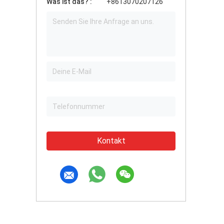
Was ist das? :
+8613070207126
Kontakt