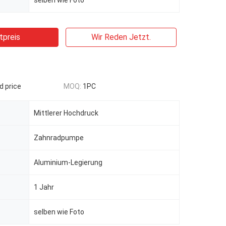
selben wie Foto
tpreis
Wir Reden Jetzt.
d price
MOQ:
1PC
Mittlerer Hochdruck
Zahnradpumpe
Aluminium-Legierung
1 Jahr
selben wie Foto