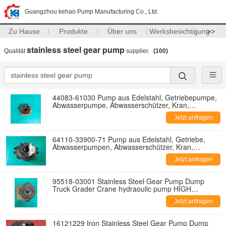
Guangzhou kehao Pump Manufacturing Co., Ltd.
Zu Hause
Produkte
Über uns
Werksbesichtigung
>>
stainless steel gear pump
Qualität
supplier.
(100)
44083-61030 Pump aus Edelstahl, Getriebepumpe,
Abwasserpumpe, Abwasserschützer, Kran,
Hydraulikpumpe
Jetzt anfragen
64110-33900-71 Pump aus Edelstahl, Getriebe,
Abwasserpumpen, Abwasserschützer, Kran,
Hydraulikpumpe
Jetzt anfragen
95518-03001 Stainless Steel Gear Pump Dump
Truck Grader Crane hydraoulic pump HIGH
QUALITY
Jetzt anfragen
16121229 Iron Stainless Steel Gear Pump Dump