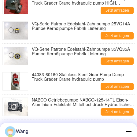
Truck Grader Crane hydraoulic pump HIGH
QUALITY
Jetzt anfragen
VQ-Serie Patrone Edelstahl-Zahnpumpe 25VQ14A
Pumpe Kernölpumpe Fabrik Lieferung
Jetzt anfragen
VQ-Serie Patrone Edelstahl-Zahnpumpe 35VQ35A
Pumpe Kernölpumpe Fabrik Lieferung
Jetzt anfragen
44083-60160 Stainless Steel Gear Pump Dump
Truck Grader Crane hydraoulic pump
Jetzt anfragen
NABCO Getriebepumpe NABCO-125-14TL Eisen-
Aluminium-Edelstahl-Mittelhochdruck-Hydraulische
Getriebepumpe für Kawasaki Baumaschinen
Jetzt anfragen
NABCO Zahnradpumpe
NABCO126MM+76MM+80MM-14T-L Eisen
Wang
Aluminium Edelstahl Mittlerer Hochdruck Hydraulik