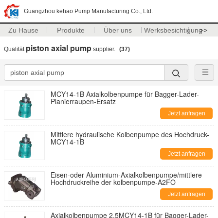
Guangzhou kehao Pump Manufacturing Co., Ltd.
Zu Hause
Produkte
Über uns
Werksbesichtigung
>>
piston axial pump
Qualität
supplier.
(37)
MCY14-1B Axialkolbenpumpe für Bagger-Lader-
Planierraupen-Ersatz
Jetzt anfragen
Mittlere hydraulische Kolbenpumpe des Hochdruck-
MCY14-1B
Jetzt anfragen
Eisen-oder Aluminium-Axialkolbenpumpe/mittlere
Hochdruckreihe der kolbenpumpe-A2FO
Jetzt anfragen
Axialkolbenpumpe 2.5MCY14-1B für Bagger-Lader-