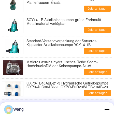
Planierraupen-Ersatz
Jetzt anfragen
SCY14-1B Axialkolbenpumpe-grüne Farbmulti
Metallmaterial verfügbar
Jetzt anfragen
Standard-Versandverpackung der Sortierer-
Kipplaster-Axialkolbenpumpe-YCY14-1B
Jetzt anfragen
Mittleres axiales hydraulisches Reihe Soem-
HochdruckoDM der Kolbenpumpe-A10V
Jetzt anfragen
GXP0-TB40ABL-21-3 Hydraulische Getriebepumpe
GXP0-A0C30ABL-20 GXPO-B0D23WLTB-10AB-20-
970-0
Jetzt anfragen
BZZ5-E100B axiale Reihe der Positions-Pumpen-
BZZ5-E hydraulische Streering-Steuergeräte
Wang