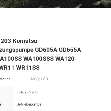
1203 Komatsu
rzungspumpe GD605A GD655A
A100SS WA100SSS WA120
WR11 WR11SS
d price
MOQ:
1 PC
07432-71203
e
Getriebepumpe