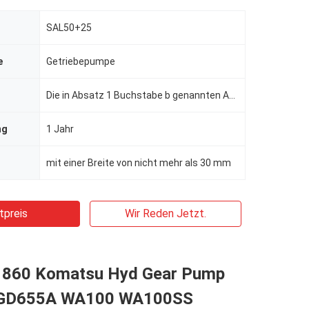
SAL50+25
e
Getriebepumpe
Die in Absatz 1 Buchstabe b genannten Anforderungen gelten nicht für die Berechnung der in Absatz 1
ng
1 Jahr
mit einer Breite von nicht mehr als 30 mm
tpreis
Wir Reden Jetzt.
1860 Komatsu Hyd Gear Pump
GD655A WA100 WA100SS