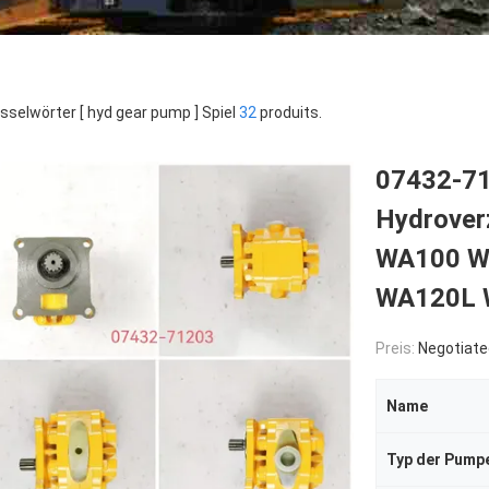
sselwörter [ hyd gear pump ] Spiel
32
produits.
07432-7
Hydrove
WA100 W
WA120L 
Preis:
Negotiate
Name
Typ der Pump