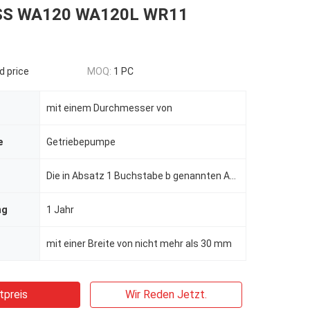
S WA120 WA120L WR11
d price
MOQ:
1 PC
mit einem Durchmesser von
e
Getriebepumpe
Die in Absatz 1 Buchstabe b genannten Anforderungen gelten nicht für die Berechnung der in Absatz 1
ng
1 Jahr
mit einer Breite von nicht mehr als 30 mm
tpreis
Wir Reden Jetzt.