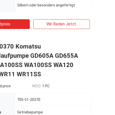
Silbern oder besonders angefertigt
tpreis
Wir Reden Jetzt.
20370 Komatsu
rlaufpumpe GD605A GD655A
A100SS WA100SS WA120
WR11 WR11SS
d price
MOQ:
1 PC
705-51-20370
e
Getriebepumpe