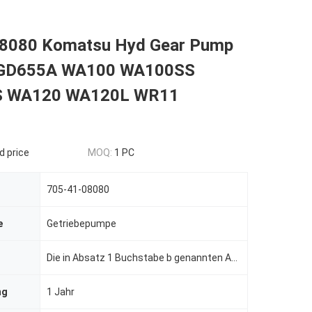
8080 Komatsu Hyd Gear Pump
GD655A WA100 WA100SS
 WA120 WA120L WR11
d price
MOQ:
1 PC
705-41-08080
e
Getriebepumpe
Die in Absatz 1 Buchstabe b genannten Anforderungen gelten nicht für die Berechnung der in Absatz 1
ng
1 Jahr