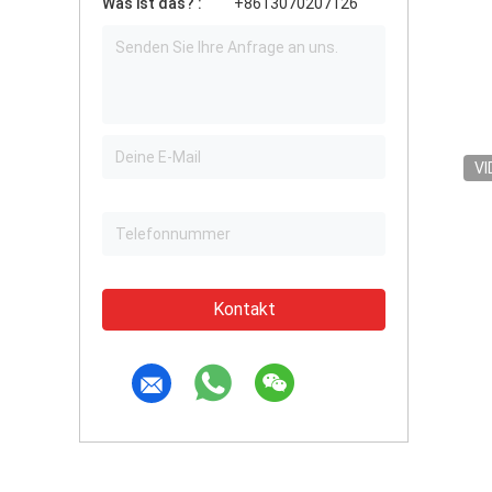
Was ist das? :
+8613070207126
VI
Kontakt