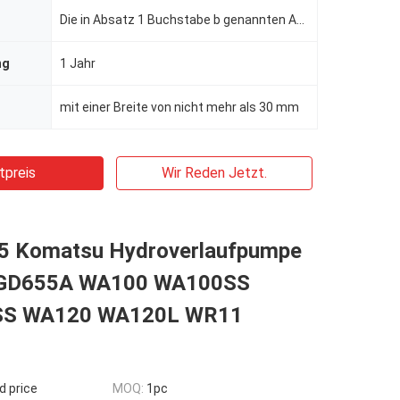
Die in Absatz 1 Buchstabe b genannten Anforderungen gelten nicht für die Berechnung der in Absatz 1
ng
1 Jahr
mit einer Breite von nicht mehr als 30 mm
tpreis
Wir Reden Jetzt.
 Komatsu Hydroverlaufpumpe
GD655A WA100 WA100SS
S WA120 WA120L WR11
d price
MOQ:
1pc