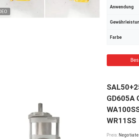
Anwendung
DEO
Gewährleistu
Farbe
Bes
SAL50+25
GD605A 
WA100SS
WR11SS
Preis:
Negotiate