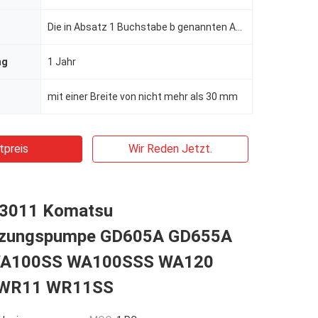
Die in Absatz 1 Buchstabe b genannten Anforderungen gelten nicht für die Berechnung der in Absatz 1
ng
1 Jahr
mit einer Breite von nicht mehr als 30 mm
tpreis
Wir Reden Jetzt.
33011 Komatsu
rzungspumpe GD605A GD655A
A100SS WA100SSS WA120
WR11 WR11SS