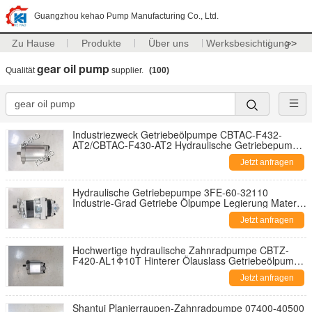
Guangzhou kehao Pump Manufacturing Co., Ltd.
Zu Hause
Produkte
Über uns
Werksbesichtigung
>>
gear oil pump
Qualität
supplier.
(100)
Industriezweck Getriebeölpumpe CBTAC-F432-
AT2/CBTAC-F430-AT2 Hydraulische Getriebepumpe
Einzelpumpe Baumaschinenfabrik Versorgung
Jetzt anfragen
Hydraulische Getriebepumpe 3FE-60-32110
Industrie-Grad Getriebe Ölpumpe Legierung Material
Hydraulische Ersatzteile Einjährige Garantie
Jetzt anfragen
Getriebepumpe
Hochwertige hydraulische Zahnradpumpe CBTZ-
F420-AL1Φ10T Hinterer Ölauslass Getriebeölpumpe
in Industriequalität, Legierungsmaterial,
Jetzt anfragen
hydraulischer Austausch, ein Jahr Garantie
Shantui Planierraupen-Zahnradpumpe 07400-40500