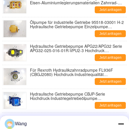
Eisen-Aluminiumlegierungsmaterialien Zahnrad-
Ölpumpe Fabrikangebot Original-Fabrikqualität
Jetzt anfragen
Ölpumpe für industrielle Getriebe 95518-03001 H-2
Hydraulische Getriebepumpe Einzelpumpe
Baumaschinenfabrik Versorgung
Jetzt anfragen
Hydraulische Getriebepumpe APG22/APG32 Serie
APG32-025-016-01R-VPU2-3 Hochdruck
Industriegetriebe Ölpumpe Ersatz für schwere
Jetzt anfragen
Maschinen
Für Rexroth Hydraulikzahnradpumpe FL936F
(CBGJ2080) Hochdruck-Industriequalität
Zahnradölpumpe Ersatz für schwere Maschinen
Jetzt anfragen
Hydraulische Getriebepumpe CBJP-Serie
Hochdruck-Industriegetriebeölpumpe
FL956F(CBGJ3100) FL936F(CBGJ2080) Ersatz für
Jetzt anfragen
schwere Maschinen
Hydraulik-Zahnradpumpe JHP-Serie Hochdruck-
Industrie-Zahnradölpumpe JHP2100 JHP3166
Wang
JHP2063 Ersatz für schwere Maschinen