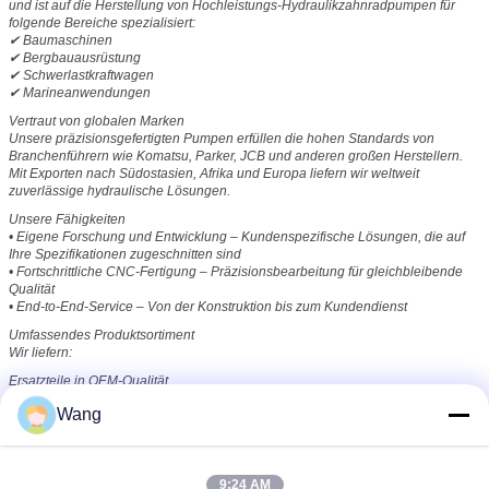
und ist auf die Herstellung von Hochleistungs-Hydraulikzahnradpumpen für
folgende Bereiche spezialisiert:
✔ Baumaschinen
✔ Bergbauausrüstung
✔ Schwerlastkraftwagen
✔ Marineanwendungen
Vertraut von globalen Marken
Unsere präzisionsgefertigten Pumpen erfüllen die hohen Standards von
Branchenführern wie Komatsu, Parker, JCB und anderen großen Herstellern.
Mit Exporten nach Südostasien, Afrika und Europa liefern wir weltweit
zuverlässige hydraulische Lösungen.
Unsere Fähigkeiten
• Eigene Forschung und Entwicklung – Kundenspezifische Lösungen, die auf
Ihre Spezifikationen zugeschnitten sind
• Fortschrittliche CNC-Fertigung – Präzisionsbearbeitung für gleichbleibende
Qualität
• End-to-End-Service – Von der Konstruktion bis zum Kundendienst
Umfassendes Produktsortiment
Wir liefern:
Ersatzteile in OEM-Qualität
Generalüberholte Komponenten
Wang
für Bagger, Lader, Planierraupen, Muldenkipper, Grader und Krane
Unser Engagement
"Präzise gebaut. Leistung garantiert."
9:24 AM