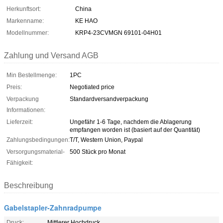
Herkunftsort:
China
Markenname:
KE HAO
Modellnummer:
KRP4-23CVMGN 69101-04H01
Zahlung und Versand AGB
Min Bestellmenge:
1PC
Preis:
Negotiated price
Verpackung
Standardversandverpackung
Informationen:
Lieferzeit:
Ungefähr 1-6 Tage, nachdem die Ablagerung
empfangen worden ist (basiert auf der Quantität)
Zahlungsbedingungen:
T/T, Western Union, Paypal
Versorgungsmaterial-
500 Stück pro Monat
Fähigkeit:
Beschreibung
Gabelstapler-Zahnradpumpe
Druck:
Mittlerer Hochdruck