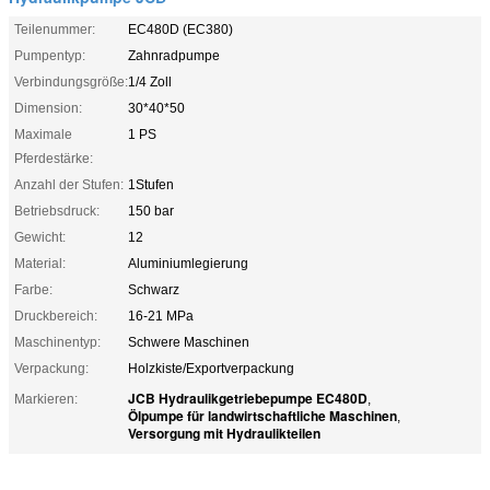
Teilenummer:
EC480D (EC380)
Pumpentyp:
Zahnradpumpe
Verbindungsgröße:
1/4 Zoll
Dimension:
30*40*50
Maximale
1 PS
Pferdestärke:
Anzahl der Stufen:
1Stufen
Betriebsdruck:
150 bar
Gewicht:
12
Material:
Aluminiumlegierung
Farbe:
Schwarz
Druckbereich:
16-21 MPa
Maschinentyp:
Schwere Maschinen
Verpackung:
Holzkiste/Exportverpackung
JCB Hydraulikgetriebepumpe EC480D
Markieren:
,
Ölpumpe für landwirtschaftliche Maschinen
,
Versorgung mit Hydraulikteilen