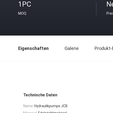
1PC
Ne
MOQ
Pre
Eigenschaften
Galerie
Produkt-
Technische Daten
Name:
Hydraulikpumpe JCB
Material:
Edelstahlmaterial