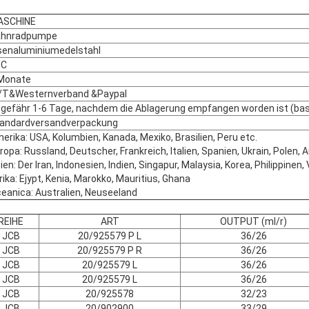
ASCHINE
ahnradpumpe
senaluminiumedelstahl
PC
Monate
/T&Westernverband &Paypal
gefähr 1-6 Tage, nachdem die Ablagerung empfangen worden ist (basi
andardversandverpackung
erika: USA, Kolumbien, Kanada, Mexiko, Brasilien, Peru etc.
ropa: Russland, Deutscher, Frankreich, Italien, Spanien, Ukrain, Polen, 
ien: Der Iran, Indonesien, Indien, Singapur, Malaysia, Korea, Philippinen,
rika: Ejypt, Kenia, Marokko, Mauritius, Ghana
eanica: Australien, Neuseeland
REIHE
ART
OUTPUT (ml/r)
JCB
20/925579 P L
36/26
JCB
20/925579 P R
36/26
JCB
20/925579 L
36/26
JCB
20/925579 L
36/26
JCB
20/925578
32/23
JCB
20/902900
33/29