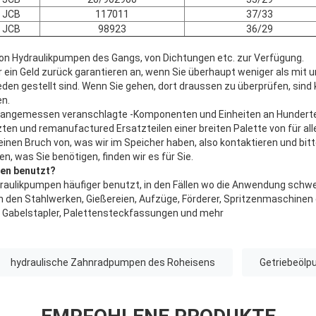
JCB
117011
37/33
JCB
98923
36/29
l von Hydraulikpumpen des Gangs, von Dichtungen etc. zur Verfügung.
 ein Geld zurück garantieren an, wenn Sie überhaupt weniger als mit 
eden gestellt sind. Wenn Sie gehen, dort draussen zu überprüfen, sind
n.
, angemessen veranschlagte -Komponenten und Einheiten an Hunderte 
zten und remanufactured Ersatzteilen einer breiten Palette von für a
 einen Bruch von, was wir im Speicher haben, also kontaktieren und b
n, was Sie benötigen, finden wir es für Sie.
en benutzt?
aulikpumpen häufiger benutzt, in den Fällen wo die Anwendung schwe
 den Stahlwerken, Gießereien, Aufzüge, Förderer, Spritzenmaschinen
 Gabelstapler, Palettensteckfassungen und mehr
hydraulische Zahnradpumpen des Roheisens
Getriebeöl