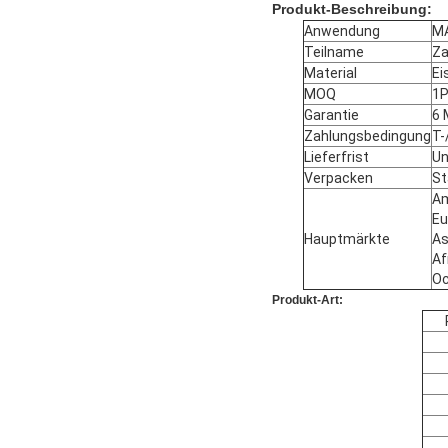
Produkt-Beschreibung:
Anwendung
M
Teilname
Z
Material
Ei
MOQ
1
Garantie
6 
Zahlungsbedingung
T-
Lieferfrist
Un
Verpacken
St
Am
Eu
Hauptmärkte
As
Af
Oc
Produkt-Art: