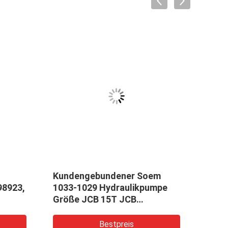
Kundengebundener Soem
JCB-
98923,
1033-1029 Hydraulikpumpe
Getr
Größe JCB 15T JCB
Vers
20/902900
Alum
Ölge
Bestpreis