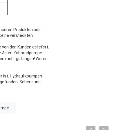
unseren Produkten oder
 keine versteckten
von den Kunden geliefert.
lle Arten Zahnradpumpe.
itten mehr gefangen! Wenn
r ist. Hydraulikpumpen
 gefunden, Schere und
pumpe