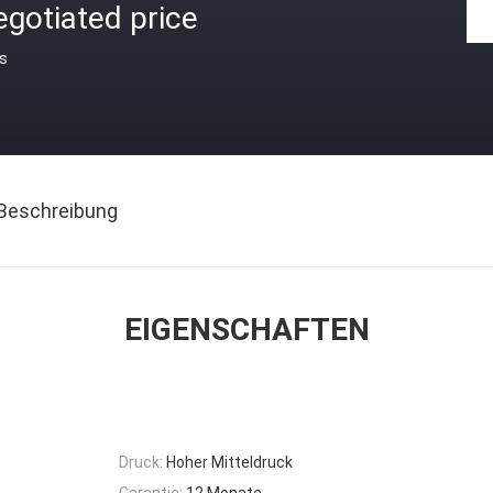
gotiated price
is
Beschreibung
EIGENSCHAFTEN
Druck:
Hoher Mitteldruck
Garantie:
12 Monate