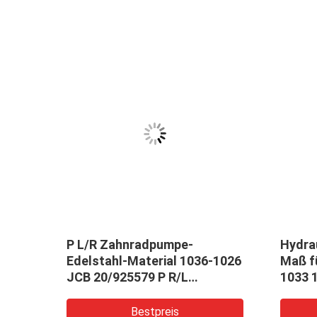
P L/R Zahnradpumpe-
Hydra
pe-
Edelstahl-Material 1036-1026
Maß f
JCB 20/925579 P R/L
1033 
hydraulisches
Bestpreis