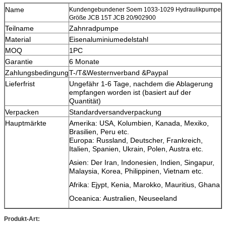
Name
Kundengebundener Soem 1033-1029 Hydraulikpumpe
Größe JCB 15T JCB 20/902900
Teilname
Zahnradpumpe
Material
Eisenaluminiumedelstahl
MOQ
1PC
Garantie
6 Monate
Zahlungsbedingung
T-/T&Westernverband &Paypal
Lieferfrist
Ungefähr 1-6 Tage, nachdem die Ablagerung
empfangen worden ist (basiert auf der
Quantität)
Verpacken
Standardversandverpackung
Hauptmärkte
Amerika: USA, Kolumbien, Kanada, Mexiko,
Brasilien, Peru etc.
Europa: Russland, Deutscher, Frankreich,
Italien, Spanien, Ukrain, Polen, Austra etc.
Asien: Der Iran, Indonesien, Indien, Singapur,
Malaysia, Korea, Philippinen, Vietnam etc.
Afrika: Ejypt, Kenia, Marokko, Mauritius, Ghana
Oceanica: Australien, Neuseeland
Produkt-Art: