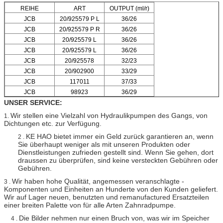
REIHE
ART
OUTPUT (ml/r)
JCB
20/925579 P L
36/26
JCB
20/925579 P R
36/26
JCB
20/925579 L
36/26
JCB
20/925579 L
36/26
JCB
20/925578
32/23
JCB
20/902900
33/29
JCB
117011
37/33
JCB
98923
36/29
UNSER SERVICE:
Wir stellen eine Vielzahl von Hydraulikpumpen des Gangs, von
1.
Dichtungen etc. zur Verfügung.
KE HAO bietet immer ein Geld zurück garantieren an, wenn
2 .
Sie überhaupt weniger als mit unseren Produkten oder
Dienstleistungen zufrieden gestellt sind. Wenn Sie gehen, dort
draussen zu überprüfen, sind keine versteckten Gebühren oder
Gebühren.
Wir haben hohe Qualität, angemessen veranschlagte -
3 .
Komponenten und Einheiten an Hunderte von den Kunden geliefert.
Wir auf Lager neuen, benutzten und remanufactured Ersatzteilen
einer breiten Palette von für alle Arten Zahnradpumpe.
Die Bilder nehmen nur einen Bruch von, was wir im Speicher
4 .