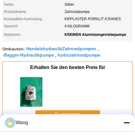
Farbe:
Silber
Produktname:
Zahnradpumpe
Kompatible Ausrüstung:
KIPPLASTER /FORKLIT /CRANES
Gewicht:
4 KILOGRAMM
KREINEN Aluminiumgetriebepumpe
Markieren:
HandelshydraulikZahnradpumpen
Umbauten:
,
-Bagger-Hydraulikpumpe
hydrozahnradpumpe
,
Erhalten Sie den besten Preis für
Fortsetzen
Wang
-Zahnradpumpe
Mehr