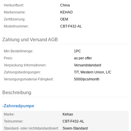
Herkunftsort:
China
Markenname:
KEHAO
Zertifizierung:
OEM
Modellnummer:
CBT-F432-AL
Zahlung und Versand AGB
Min Bestellmenge:
1PC
Preis:
as per offer
Verpackung Informationen:
Versandstandard
Zahlungsbedingungen:
T/T, Western Union, L/C
Versorgungsmaterial-Fähigkeit:
5000/pcs/month
Beschreibung
-Zahnradpumpe
Marke:
Kehao
Teilnummer:
CBT-F432-AL
Standard- oder nichtstandardisiert:
Soem-Standard