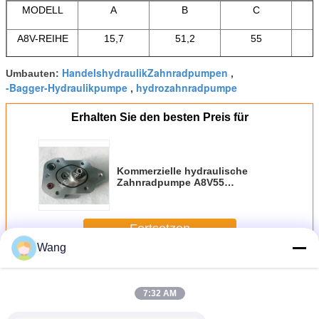
MODELL
A
B
C
A8V-REIHE
15,7
51,2
55
HandelshydraulikZahnradpumpen
Umbauten:
,
-Bagger-Hydraulikpumpe
hydrozahnradpumpe
,
Erhalten Sie den besten Preis für
Kommerzielle hydraulische
Zahnradpumpe A8V55
KATO450/hydrozahnradpumpe-
Größe besonders angefertigt
Fortsetzen
Wang
-Zahnradpumpe
Mehr
7:32 AM