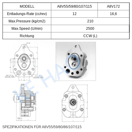
MODELL
A8V55/59/80/107/115
A8V172
Entladungs-Rate (cc/rev)
12
16,6
Max.Pressure (kg/cm2)
210
Max.Speed (U/min)
2500
Richtung
CCW (L)
SPEZIFIKATIONEN FÜR A8V55/59/80/86/107/115