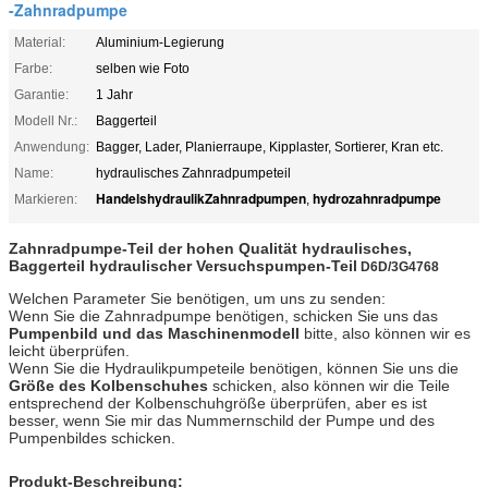
-Zahnradpumpe
Material:
Aluminium-Legierung
Farbe:
selben wie Foto
Garantie:
1 Jahr
Modell Nr.:
Baggerteil
Anwendung:
Bagger, Lader, Planierraupe, Kipplaster, Sortierer, Kran etc.
Name:
hydraulisches Zahnradpumpeteil
HandelshydraulikZahnradpumpen
hydrozahnradpumpe
Markieren:
,
Zahnradpumpe-Teil der hohen Qualität hydraulisches,
Baggerteil hydraulischer Versuchspumpen-Teil
D6D/3G4768
Welchen Parameter Sie benötigen, um uns zu senden:
Wenn Sie die Zahnradpumpe benötigen, schicken Sie uns das
Pumpenbild und das Maschinenmodell
bitte, also können wir es
leicht überprüfen.
Wenn Sie die Hydraulikpumpeteile benötigen, können Sie uns die
Größe des Kolbenschuhes
schicken, also können wir die Teile
entsprechend der Kolbenschuhgröße überprüfen, aber es ist
besser, wenn Sie mir das Nummernschild der Pumpe und des
Pumpenbildes schicken.
Produkt-Beschreibung: