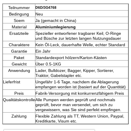
Teilnummer
D6D/3G4768
Bedingung
Neu
Soem
Ja (gemacht in China)
Material
Aluminiumlegierung
Ersatzteile
Spezieller entworfener tragbarer Keil, O-Ringe
und Büsche zur letzten langen Nutzungsdauer
Charaktere
Kein Öl-Leck, dauerhafte Welle, echter Standard
Garantie
Ein Jahr
Paket
Standardexport hölzern/Karton-Kästen
Gewicht
Über 0.5-1KG
Anwendung
Lader, Bulldozer, Bagger, Kipper, Sortierer,
Traktor, Gabelstapler etc.
Lieferfrist
Ungefähr 1-6 Tage, nachdem die Ablagerung
empfangen worden ist (basiert auf der Quantität)
Preis
Fabrik-Versorgung mit konkurrenzfähigem Preis
Qualitätskontrolle
Alle Pumpen werden geprüft und nochmals
geprüft, bevor man versendet, um sich zu
vergewissern, was Sie sind perfekt empfingen.
Zahlung
Flexible Zahlung als TT, Western Union, Paypal,
Kreditkarte, Visum etc.