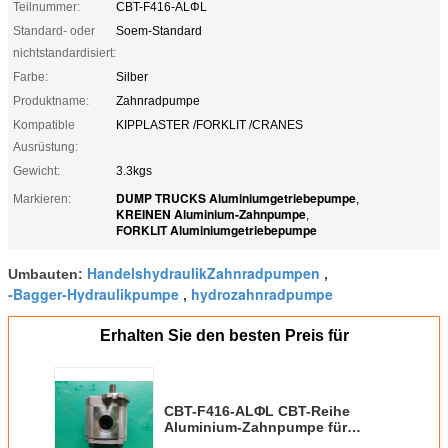
Teilnummer:
CBT-F416-ALΦL
Standard- oder
Soem-Standard
nichtstandardisiert:
Farbe:
Silber
Produktname:
Zahnradpumpe
Kompatible
KIPPLASTER /FORKLIT /CRANES
Ausrüstung:
Gewicht:
3.3kgs
DUMP TRUCKS Aluminiumgetriebepumpe
Markieren:
,
KREINEN Aluminium-Zahnpumpe
,
FORKLIT Aluminiumgetriebepumpe
HandelshydraulikZahnradpumpen
Umbauten:
,
-Bagger-Hydraulikpumpe
hydrozahnradpumpe
,
Erhalten Sie den besten Preis für
CBT-F416-ALΦL CBT-Reihe
Aluminium-Zahnpumpe für
Müllbehälter/Forklit/Kranen