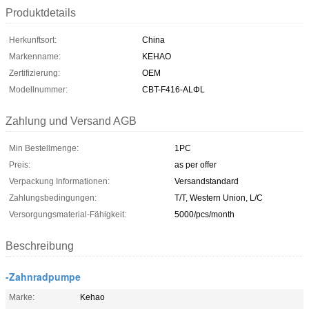
Produktdetails
Herkunftsort:
China
Markenname:
KEHAO
Zertifizierung:
OEM
Modellnummer:
CBT-F416-ALΦL
Zahlung und Versand AGB
Min Bestellmenge:
1PC
Preis:
as per offer
Verpackung Informationen:
Versandstandard
Zahlungsbedingungen:
T/T, Western Union, L/C
Versorgungsmaterial-Fähigkeit:
5000/pcs/month
Beschreibung
-Zahnradpumpe
Marke:
Kehao