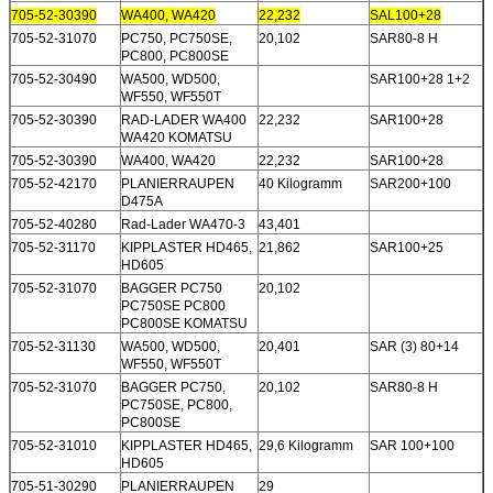
705-52-30390
WA400, WA420
22,232
SAL100+28
705-52-31070
PC750, PC750SE,
20,102
SAR80-8 H
PC800, PC800SE
705-52-30490
WA500, WD500,
SAR100+28 1+2
WF550, WF550T
705-52-30390
RAD-LADER WA400
22,232
SAR100+28
WA420 KOMATSU
705-52-30390
WA400, WA420
22,232
SAR100+28
705-52-42170
PLANIERRAUPEN
40 Kilogramm
SAR200+100
D475A
705-52-40280
Rad-Lader WA470-3
43,401
705-52-31170
KIPPLASTER HD465,
21,862
SAR100+25
HD605
705-52-31070
BAGGER PC750
20,102
PC750SE PC800
PC800SE KOMATSU
705-52-31130
WA500, WD500,
20,401
SAR (3) 80+14
WF550, WF550T
705-52-31070
BAGGER PC750,
20,102
SAR80-8 H
PC750SE, PC800,
PC800SE
705-52-31010
KIPPLASTER HD465,
29,6 Kilogramm
SAR 100+100
HD605
705-51-30290
PLANIERRAUPEN
29