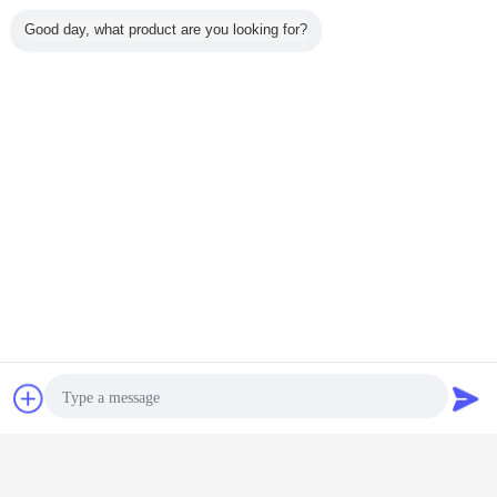
Good day, what product are you looking for?
Plaudern
Referenzen
Wenn Sie mehr kennen möchten, uns und mit welcom frei in
Verbindung zu treten zeigen Sie uns Ihre
Pumpenteilnummern und -fotos.