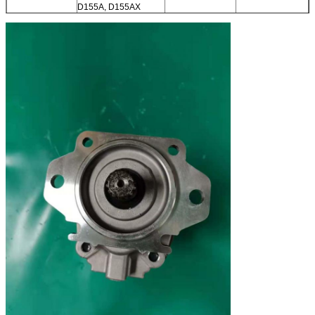
D155A, D155AX
705-51-20370
PLANIERRAUPEN,
CRN D60P, D65E,
D65EX, D65P, D65PX,
D70LE, D85E,
D85ESS
705-51-20300
RAD-LADER WA250
13,922
SAL50+40 2+2
705-51-11020
WA70, WR8
9,96
705-51-42010
HD785
46,801
SAL140+140