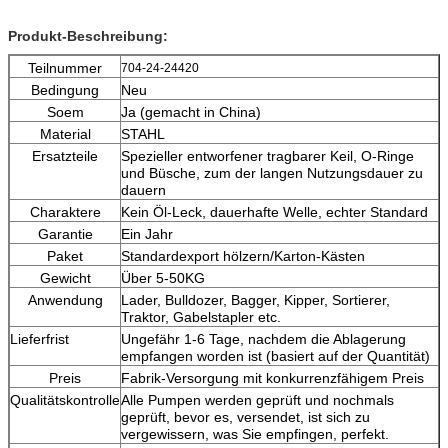
Produkt-Beschreibung:
Teilnummer
704-24-24420
Bedingung
Neu
Soem
Ja (gemacht in China)
Material
STAHL
Ersatzteile
Spezieller entworfener tragbarer Keil, O-Ringe
und Büsche, zum der langen Nutzungsdauer zu
dauern
Charaktere
Kein Öl-Leck, dauerhafte Welle, echter Standard
Garantie
Ein Jahr
Paket
Standardexport hölzern/Karton-Kästen
Gewicht
Über 5-50KG
Anwendung
Lader, Bulldozer, Bagger, Kipper, Sortierer,
Traktor, Gabelstapler etc.
Lieferfrist
Ungefähr 1-6 Tage, nachdem die Ablagerung
empfangen worden ist (basiert auf der Quantität)
Preis
Fabrik-Versorgung mit konkurrenzfähigem Preis
Qualitätskontrolle
Alle Pumpen werden geprüft und nochmals
geprüft, bevor es, versendet, ist sich zu
vergewissern, was Sie empfingen, perfekt.