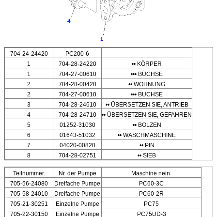
704-24-24420
PC200-6
1
704-28-24220
•• KÖRPER
1
704-27-00610
••• BUCHSE
2
704-28-00420
•• WOHNUNG
2
704-27-00610
••• BUCHSE
3
704-28-24610
•• ÜBERSETZEN SIE, ANTRIEB
4
704-28-24710
•• ÜBERSETZEN SIE, GEFAHREN
5
01252-31030
•• BOLZEN
6
01643-51032
•• WASCHMASCHINE
7
04020-00820
•• PIN
8
704-28-02751
•• SIEB
Teilnummer.
Nr. der Pumpe
Maschine nein.
705-56-24080
Dreifache Pumpe
PC60-3C
705-58-24010
Dreifache Pumpe
PC60-2R
705-21-30251
Einzelne Pumpe
PC75
705-22-30150
Einzelne Pumpe
PC75UD-3