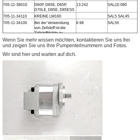
705-11-38010
D60P, D65E, D65P,
13.242
SAL(3) 080
D70LE, D85E, D85ESS
705-11-34110
KREINE LW160
SAL5 SAL45
705-11-34100
Bei der Verwendung
6.98
SAL50
von Zellstoff ist die
Zellstoffdichte zu
messen.
Wenn Sie mehr wissen möchten, kontaktieren Sie uns frei
705-11-33011
Die in Absatz 1
6.56
und zeigen Sie uns Ihre Pumpenteilnummern und Fotos.
Buchstabe b genannten
Wir sind hier und warten auf dich.
Anforderungen gelten
nicht für die Berechnung
der in Absatz 1
Buchstabe b genannten
Leistungen.
705-11-30110
BULDOZER D455A
6.181
SAL40
705-11-26040
RADENLADER WA50
4.3
SAR25 10T
705-11-26010
Ausgrabungsmaschinen
SAL20 10T
PW150
705-21-32051
D85A, D85C, D85E,
6.32
D85P