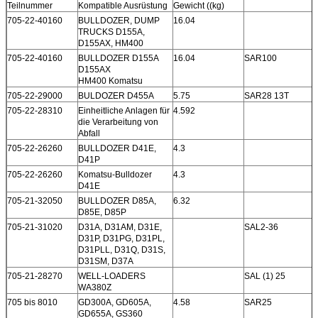
Teilnummer
Kompatible Ausrüstung
Gewicht ((kg)
705-22-40160
BULLDOZER, DUMP
16.04
TRUCKS D155A,
D155AX, HM400
705-22-40160
BULLDOZER D155A
16.04
SAR100
D155AX
HM400 Komatsu
705-22-29000
BULDOZER D455A
5.75
SAR28 13T
705-22-28310
Einheitliche Anlagen für
4.592
die Verarbeitung von
Abfall
705-22-26260
BULLDOZER D41E,
4.3
D41P
705-22-26260
Komatsu-Bulldozer
4.3
D41E
705-21-32050
BULLDOZER D85A,
6.32
D85E, D85P
705-21-31020
D31A, D31AM, D31E,
SAL2-36
D31P, D31PG, D31PL,
D31PLL, D31Q, D31S,
D31SM, D37A
705-21-28270
WELL-LOADERS
SAL (1) 25
WA380Z
705 bis 8010
GD300A, GD605A,
4.58
SAR25
GD655A, GS360