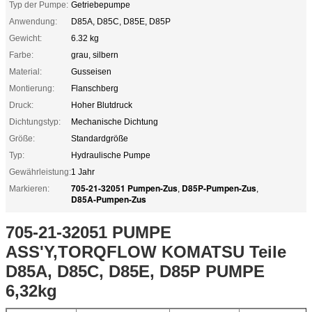
Typ der Pumpe:
Getriebepumpe
Anwendung:
D85A, D85C, D85E, D85P
Gewicht:
6.32 kg
Farbe:
grau, silbern
Material:
Gusseisen
Montierung:
Flanschberg
Druck:
Hoher Blutdruck
Dichtungstyp:
Mechanische Dichtung
Größe:
Standardgröße
Typ:
Hydraulische Pumpe
Gewährleistung:
1 Jahr
705-21-32051 Pumpen-Zus
D85P-Pumpen-Zus
Markieren:
,
,
D85A-Pumpen-Zus
705-21-32051 PUMPE
ASS'Y,TORQFLOW KOMATSU Teile
D85A, D85C, D85E, D85P PUMPE
6,32kg