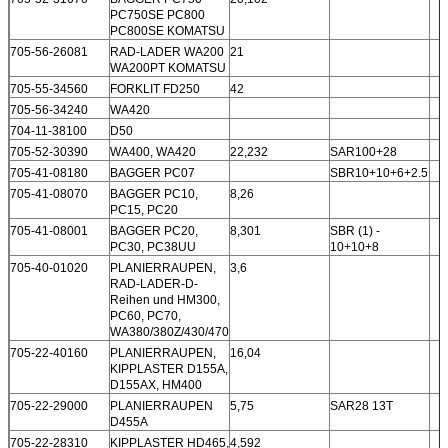
PC750SE PC800
PC800SE KOMATSU
705-56-26081
RAD-LADER WA200
21
WA200PT KOMATSU
705-55-34560
FORKLIT FD250
42
705-56-34240
WA420
704-11-38100
D50
705-52-30390
WA400, WA420
22,232
SAR100+28
705-41-08180
BAGGER PC07
SBR10+10+6+2.5
705-41-08070
BAGGER PC10,
8,26
PC15, PC20
705-41-08001
BAGGER PC20,
8,301
SBR (1) -
PC30, PC38UU
10+10+8
705-40-01020
PLANIERRAUPEN,
3,6
RAD-LADER-D-
Reihen und HM300,
PC60, PC70,
WA380/380Z/430/470
705-22-40160
PLANIERRAUPEN,
16,04
KIPPLASTER D155A,
D155AX, HM400
705-22-29000
PLANIERRAUPEN
5,75
SAR28 13T
D455A
705-22-28310
KIPPLASTER HD465,
4,592