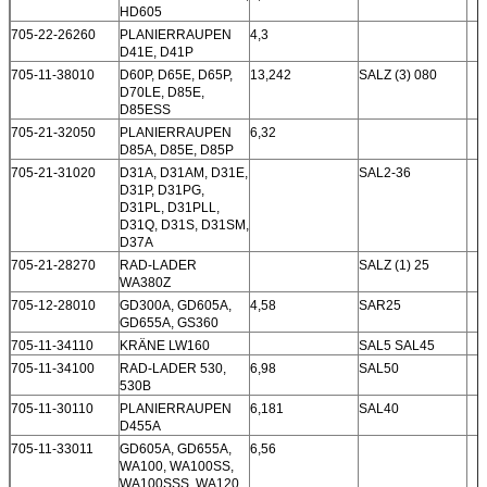
HD605
705-22-26260
PLANIERRAUPEN
4,3
D41E, D41P
705-11-38010
D60P, D65E, D65P,
13,242
SALZ (3) 080
D70LE, D85E,
D85ESS
705-21-32050
PLANIERRAUPEN
6,32
D85A, D85E, D85P
705-21-31020
D31A, D31AM, D31E,
SAL2-36
D31P, D31PG,
D31PL, D31PLL,
D31Q, D31S, D31SM,
D37A
705-21-28270
RAD-LADER
SALZ (1) 25
WA380Z
705-12-28010
GD300A, GD605A,
4,58
SAR25
GD655A, GS360
705-11-34110
KRÄNE LW160
SAL5 SAL45
705-11-34100
RAD-LADER 530,
6,98
SAL50
530B
705-11-30110
PLANIERRAUPEN
6,181
SAL40
D455A
705-11-33011
GD605A, GD655A,
6,56
WA100, WA100SS,
WA100SSS, WA120,