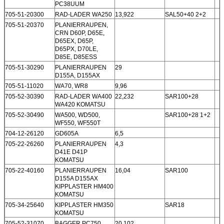
PC38UUM
705-51-20300
RAD-LADER WA250
13,922
SAL50+40 2+2
705-51-20370
PLANIERRAUPEN,
CRN D60P, D65E,
D65EX, D65P,
D65PX, D70LE,
D85E, D85ESS
705-51-30290
PLANIERRAUPEN
29
D155A, D155AX
705-51-11020
WA70, WR8
9,96
705-52-30390
RAD-LADER WA400
22,232
SAR100+28
WA420 KOMATSU
705-52-30490
WA500, WD500,
SAR100+28 1+2
WF550, WF550T
704-12-26120
GD605A
6,5
705-22-26260
PLANIERRAUPEN
4,3
D41E D41P
KOMATSU
705-22-40160
PLANIERRAUPEN
16,04
SAR100
D155A D155AX
KIPPLASTER HM400
KOMATSU
705-34-25640
KIPPLASTER HM350
SAR18
KOMATSU
705-52-31070
BAGGER PC750
20,102