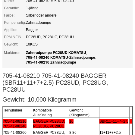
Name:
705-41-08210 705-41-08240
Garantie:
1-jährig
Farbe:
Silber oder andere
Pumpenartig:
Zahnradpumpe
Appliion:
Bagger
EPM NEIN:
PC28UD, PC28UG, PC28UU
Gewicht:
10KGS
Zahnradpumpe PC28UD KOMATSU
Markieren:
,
705-41-08240 KOMATSU-Zahnradpumpe
,
705-41-08210 Zahnradpumpe
705-41-08210 705-41-08240 BAGGER
(SBR11+11+7+2.5) PC28UD, PC28UG,
PC28UU
Gewicht: 10,000 Kilogramm
Teilnummer
Kompatible
Gewicht
Ausrüstung
(Kilogramm)
705-41-08210
BAGGER PC28UD,
10
SBR11+11+7+2.5
705-41-08240
PC28UG, PC28UU
705-41-08260
BAGGER PC38UU,
8,86
11+11+7+2.5