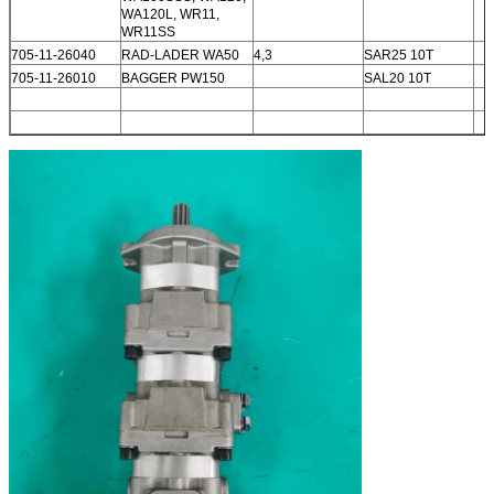
WA120L, WR11,
WR11SS
705-11-26040
RAD-LADER WA50
4,3
SAR25 10T
705-11-26010
BAGGER PW150
SAL20 10T