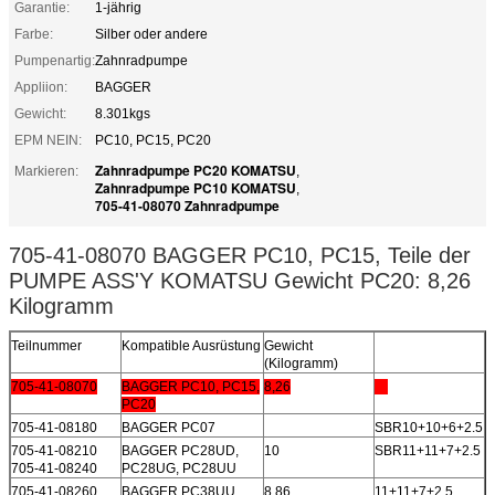
Garantie:
1-jährig
Farbe:
Silber oder andere
Pumpenartig:
Zahnradpumpe
Appliion:
BAGGER
Gewicht:
8.301kgs
EPM NEIN:
PC10, PC15, PC20
Zahnradpumpe PC20 KOMATSU
Markieren:
,
Zahnradpumpe PC10 KOMATSU
,
705-41-08070 Zahnradpumpe
705-41-08070 BAGGER PC10, PC15, Teile der
PUMPE ASS'Y KOMATSU Gewicht PC20: 8,26
Kilogramm
Teilnummer
Kompatible Ausrüstung
Gewicht
(Kilogramm)
705-41-08070
BAGGER PC10, PC15,
8,26
PC20
705-41-08180
BAGGER PC07
SBR10+10+6+2.5
705-41-08210
BAGGER PC28UD,
10
SBR11+11+7+2.5
705-41-08240
PC28UG, PC28UU
705-41-08260
BAGGER PC38UU,
8,86
11+11+7+2.5