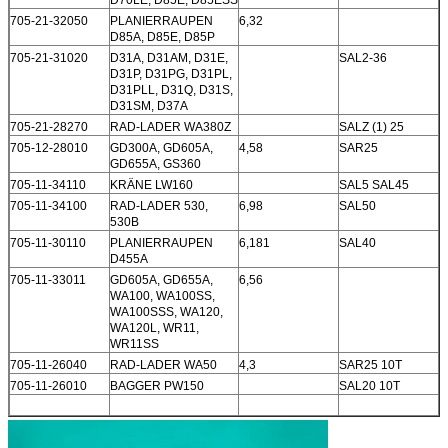
705-21-32050
PLANIERRAUPEN
6,32
D85A, D85E, D85P
705-21-31020
D31A, D31AM, D31E,
SAL2-36
D31P, D31PG, D31PL,
D31PLL, D31Q, D31S,
D31SM, D37A
705-21-28270
RAD-LADER WA380Z
SALZ (1) 25
705-12-28010
GD300A, GD605A,
4,58
SAR25
GD655A, GS360
705-11-34110
KRÄNE LW160
SAL5 SAL45
705-11-34100
RAD-LADER 530,
6,98
SAL50
530B
705-11-30110
PLANIERRAUPEN
6,181
SAL40
D455A
705-11-33011
GD605A, GD655A,
6,56
WA100, WA100SS,
WA100SSS, WA120,
WA120L, WR11,
WR11SS
705-11-26040
RAD-LADER WA50
4,3
SAR25 10T
705-11-26010
BAGGER PW150
SAL20 10T