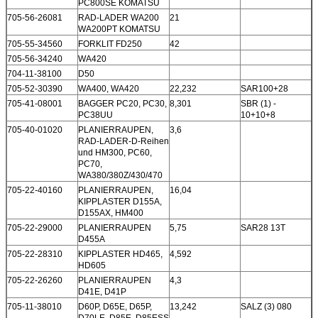
PC800SE KOMATSU
705-56-26081
RAD-LADER WA200
21
WA200PT KOMATSU
705-55-34560
FORKLIT FD250
42
705-56-34240
WA420
704-11-38100
D50
705-52-30390
WA400, WA420
22,232
SAR100+28
705-41-08001
BAGGER PC20, PC30,
8,301
SBR (1) -
PC38UU
10+10+8
705-40-01020
PLANIERRAUPEN,
3,6
RAD-LADER-D-Reihen
und HM300, PC60,
PC70,
WA380/380Z/430/470
705-22-40160
PLANIERRAUPEN,
16,04
KIPPLASTER D155A,
D155AX, HM400
705-22-29000
PLANIERRAUPEN
5,75
SAR28 13T
D455A
705-22-28310
KIPPLASTER HD465,
4,592
HD605
705-22-26260
PLANIERRAUPEN
4,3
D41E, D41P
705-11-38010
D60P, D65E, D65P,
13,242
SALZ (3) 080
D70LE, D85E, D85ESS