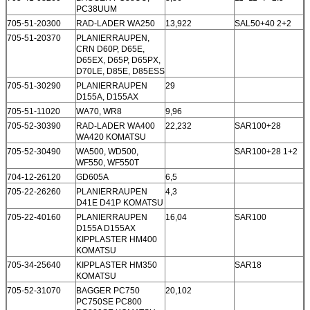
PC38UUM
705-51-20300
RAD-LADER WA250
13,922
SAL50+40 2+2
705-51-20370
PLANIERRAUPEN,
CRN D60P, D65E,
D65EX, D65P, D65PX,
D70LE, D85E, D85ESS
705-51-30290
PLANIERRAUPEN
29
D155A, D155AX
705-51-11020
WA70, WR8
9,96
705-52-30390
RAD-LADER WA400
22,232
SAR100+28
WA420 KOMATSU
705-52-30490
WA500, WD500,
SAR100+28 1+2
WF550, WF550T
704-12-26120
GD605A
6,5
705-22-26260
PLANIERRAUPEN
4,3
D41E D41P KOMATSU
705-22-40160
PLANIERRAUPEN
16,04
SAR100
D155A D155AX
KIPPLASTER HM400
KOMATSU
705-34-25640
KIPPLASTER HM350
SAR18
KOMATSU
705-52-31070
BAGGER PC750
20,102
PC750SE PC800