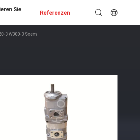
eren Sie
Referenzen
20-3 W300-3 Soem