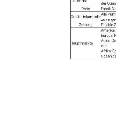
Lieferfrist
der Quan
Preis
Fabrik-V
Alle Pum
Qualitätskontrolle
zu verge
Zahlung
Flexible 
Amerika: 
Europa: R
Asien: De
Hauptmärkte
etc.
Afrika: E
Oceanica