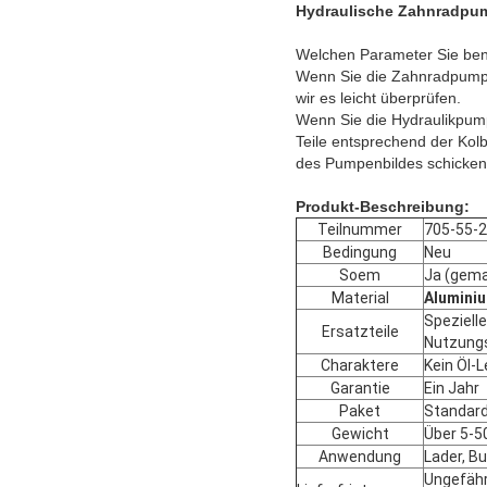
Hydraulische Zahnradpum
Welchen Parameter Sie ben
Wenn Sie die Zahnradpumpe
wir es leicht überprüfen.
Wenn Sie die Hydraulikpump
Teile entsprechend der Kol
des Pumpenbildes schicken
Produkt-Beschreibung:
Teilnummer
705-55-
Bedingung
Neu
Soem
Ja (gema
Material
Alumini
Speziell
Ersatzteile
Nutzung
Charaktere
Kein Öl-
Garantie
Ein Jahr
Paket
Standard
Gewicht
Über 5-5
Anwendung
Lader, Bu
Ungefähr