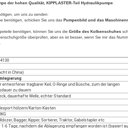
pe der hohen Qualität, KIPPLASTER-Teil Hydraulikpumpe
ötigen, um uns zu senden:
 benötigen, schicken Sie uns das
Pumpenbild und das Maschinen
eteile benötigen, können Sie uns die
Größe des Kolbenschuhes
sch
benschuhgröße überprüfen, aber es ist besser, wenn Sie mir das Num
.
24130
cht in China)
umlegierung
er entworfener tragbarer Keil, O-Ringe und Büsche, zum der langen
sdauer zu dauern
Leck, dauerhafte Welle, echter Standard
export hölzern/Karton-Kästen
0KG
lldozer, Bagger, Kipper, Sortierer, Traktor, Gabelstapler etc.
 1-6 Tage, nachdem die Ablagerung empfangen worden ist (basiert a