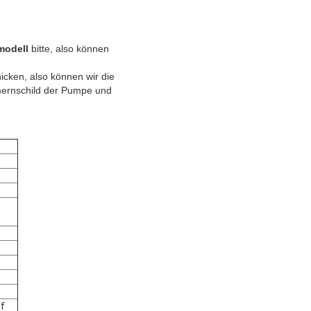
modell
bitte, also können
icken, also können wir die
mernschild der Pumpe und
uf