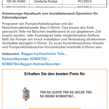
705-56-34360
Dreifache Pumpe
PC1250-0
705-51-31060
Doppelpumpe
PC1800-C
Anweisungs-Handbuch von Installationand-Operation für
Zahnradpumpe
Programm der PumpenAntriebsachse und der
Maschinenabtriebswelle Max.0.05mm. Das Innere des Keils
gebraucht Teile mit Büschen bepflanzend ist zur gegebenen Zeit
ersetzt worden, oder Koaxialgrad hätte möglicherweise Einfluss.
Maß die Pumpe von brack Installation und Verbindung strukturieren
Vertikalität abzüglich 0.05mm. Es muss Kontrollmaschinen-Antrieb
und PumpenAntriebsachse Konzentrizität innerhalb 0.05mm sein.
Bagger-hydraulische Teile
Umbauten:
,
Hydraulikpumpe KOMATSU
,
KOMATSU-Bagger-Hydraulikpumpe
Erhalten Sie den besten Preis für
705-52-31070 705-52-30130 705-
52-30260 KOMATSU
Zahnradpumpe/Hydraulikpumpe
des Bagger-WA100-5