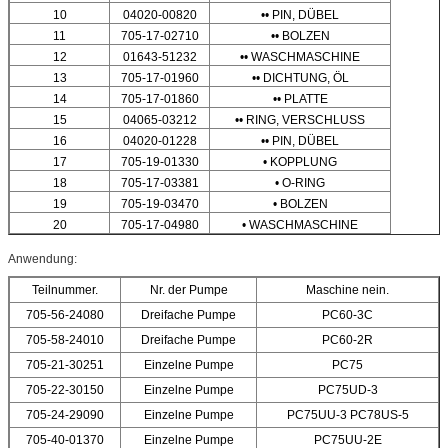
10
04020-00820
•• PIN, DÜBEL
11
705-17-02710
•• BOLZEN
12
01643-51232
•• WASCHMASCHINE
13
705-17-01960
•• DICHTUNG, ÖL
14
705-17-01860
•• PLATTE
15
04065-03212
•• RING, VERSCHLUSS
16
04020-01228
•• PIN, DÜBEL
17
705-19-01330
• KOPPLUNG
18
705-17-03381
• O-RING
19
705-19-03470
• BOLZEN
20
705-17-04980
• WASCHMASCHINE
Anwendung:
Teilnummer.
Nr. der Pumpe
Maschine nein.
705-56-24080
Dreifache Pumpe
PC60-3C
705-58-24010
Dreifache Pumpe
PC60-2R
705-21-30251
Einzelne Pumpe
PC75
705-22-30150
Einzelne Pumpe
PC75UD-3
705-24-29090
Einzelne Pumpe
PC75UU-3 PC78US-5
705-40-01370
Einzelne Pumpe
PC75UU-2E