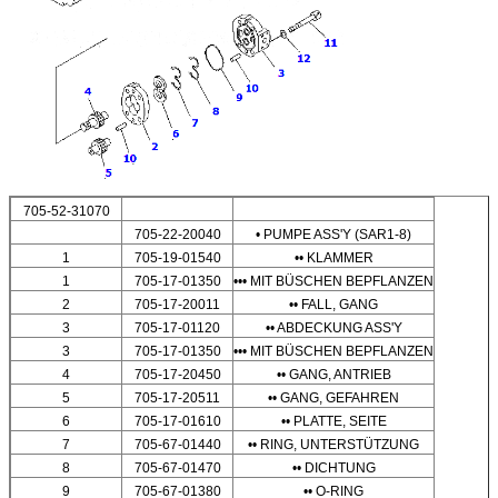
705-52-31070
705-22-20040
• PUMPE ASS'Y (SAR1-8)
1
705-19-01540
•• KLAMMER
1
705-17-01350
••• MIT BÜSCHEN BEPFLANZEN
2
705-17-20011
•• FALL, GANG
3
705-17-01120
•• ABDECKUNG ASS'Y
3
705-17-01350
••• MIT BÜSCHEN BEPFLANZEN
4
705-17-20450
•• GANG, ANTRIEB
5
705-17-20511
•• GANG, GEFAHREN
6
705-17-01610
•• PLATTE, SEITE
7
705-67-01440
•• RING, UNTERSTÜTZUNG
8
705-67-01470
•• DICHTUNG
9
705-67-01380
•• O-RING