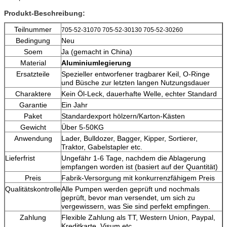
Produkt-Beschreibung:
Teilnummer
705-52-31070 705-52-30130 705-52-30260
Bedingung
Neu
Soem
Ja (gemacht in China)
Material
Aluminiumlegierung
Ersatzteile
Spezieller entworfener tragbarer Keil, O-Ringe
und Büsche zur letzten langen Nutzungsdauer
Charaktere
Kein Öl-Leck, dauerhafte Welle, echter Standard
Garantie
Ein Jahr
Paket
Standardexport hölzern/Karton-Kästen
Gewicht
Über 5-50KG
Anwendung
Lader, Bulldozer, Bagger, Kipper, Sortierer,
Traktor, Gabelstapler etc.
Lieferfrist
Ungefähr 1-6 Tage, nachdem die Ablagerung
empfangen worden ist (basiert auf der Quantität)
Preis
Fabrik-Versorgung mit konkurrenzfähigem Preis
Qualitätskontrolle
Alle Pumpen werden geprüft und nochmals
geprüft, bevor man versendet, um sich zu
vergewissern, was Sie sind perfekt empfingen.
Zahlung
Flexible Zahlung als TT, Western Union, Paypal,
Kreditkarte, Visum etc.