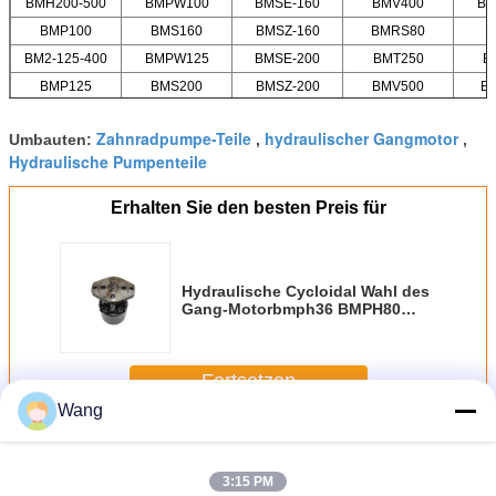
BMH200-500
BMPW100
BMSE-160
BMV400
BM
BMP100
BMS160
BMSZ-160
BMRS80
BM2-125-400
BMPW125
BMSE-200
BMT250
B
BMP125
BMS200
BMSZ-200
BMV500
B
Zahnradpumpe-Teile
hydraulischer Gangmotor
Umbauten:
,
,
Hydraulische Pumpenteile
Erhalten Sie den besten Preis für
Hydraulische Cycloidal Wahl des
Gang-Motorbmph36 BMPH80
BMPH100 BMPH125
Fortsetzen
Wang
Cycloidal Gang-Motor
Mehr
3:15 PM