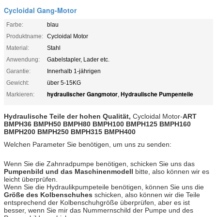
Cycloidal Gang-Motor
Farbe:
blau
Produktname:
Cycloidal Motor
Material:
Stahl
Anwendung:
Gabelstapler, Lader etc.
Garantie:
Innerhalb 1-jährigen
Gewicht:
über 5-15KG
hydraulischer Gangmotor
Hydraulische Pumpenteile
Markieren:
,
Hydraulische Teile der hohen Qualität,
Cycloidal Motor-
ART
BMPH36 BMPH50 BMPH80 BMPH100 BMPH125 BMPH160
BMPH200 BMPH250 BMPH315 BMPH400
Welchen Parameter Sie benötigen, um uns zu senden:
Wenn Sie die Zahnradpumpe benötigen, schicken Sie uns das
Pumpenbild und das Maschinenmodell
bitte, also können wir es
leicht überprüfen.
Wenn Sie die Hydraulikpumpeteile benötigen, können Sie uns die
Größe des Kolbenschuhes
schicken, also können wir die Teile
entsprechend der Kolbenschuhgröße überprüfen, aber es ist
besser, wenn Sie mir das Nummernschild der Pumpe und des