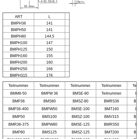
ART
L
L1
BMPH36
141
7
BMPH50
141
7
BMPH80
144,5
10,5
BMPH100
147
13
BMPH125
150
16
BMPH160
155
21
BMPH200
160
26
BMPH250
166
32
BMPH315
176
42
BMPH400
186
52
Teilnummer.
Teilnummer.
Teilnummer.
Teilnummer.
Tei
BMM8-50
BMPW 36
BMSE-80
Teilnummer.
B
BMP36
BMS80
BMSZ-80
BMRS36
BM
BMP36-400
BMPW50
BMSE-100
BMT160
B
BMP50
BMS100
BMSZ-100
BMV315
BM
BMR36-375
BMPW80
BMSE-125
BMRS50
B
BMP80
BMS125
BMSZ-125
BMT200
BM