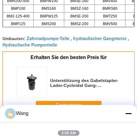
BMH200-500
BMPW100
BMSE-160
BMV400
BM
BMP100
BMS160
BMSZ-160
BMRS80
BM2-125-400
BMPW125
BMSE-200
BMT250
B
BMP125
BMS200
BMSZ-200
BMV500
B
Zahnradpumpe-Teile
hydraulischer Gangmotor
Umbauten:
,
,
Hydraulische Pumpenteile
Erhalten Sie den besten Preis für
Unterstützung des Gabelstapler-
Lader-Cycloidal Gang-
Motorbmph250 BMPH315
BMPH400
Fortsetzen
Wang
Cycloidal Gang-Motor
Mehr
3:56 AM