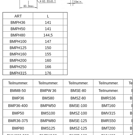
ART
L
L1
BMPH36
141
7
BMPH50
141
7
BMPH80
144,5
10,5
BMPH100
147
13
BMPH125
150
16
BMPH160
155
21
BMPH200
160
26
BMPH250
166
32
BMPH315
176
42
BMPH400
186
52
Teilnummer.
Teilnummer.
Teilnummer.
Teilnummer.
Tei
BMM8-50
BMPW 36
BMSE-80
Teilnummer.
B
BMP36
BMS80
BMSZ-80
BMRS36
BM
BMP36-400
BMPW50
BMSE-100
BMT160
B
BMP50
BMS100
BMSZ-100
BMV315
BM
BMR36-375
BMPW80
BMSE-125
BMRS50
B
BMP80
BMS125
BMSZ-125
BMT200
BM