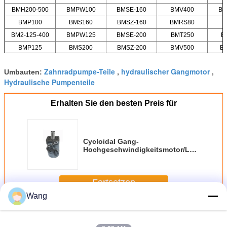
BMH200-500
BMPW100
BMSE-160
BMV400
BM
BMP100
BMS160
BMSZ-160
BMRS80
BM2-125-400
BMPW125
BMSE-200
BMT250
B
BMP125
BMS200
BMSZ-200
BMV500
B
Zahnradpumpe-Teile
hydraulischer Gangmotor
Umbauten:
,
,
Hydraulische Pumpenteile
Erhalten Sie den besten Preis für
Cycloidal Gang-
Hochgeschwindigkeitsmotor/Lastgetrieb
Bewegungsstahlmaterial 5 -
15KG
Fortsetzen
Wang
Cycloidal Gang-Motor
Mehr