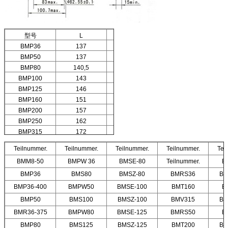
型号
L
L1
BMP36
137
7
BMP50
137
7
BMP80
140,5
10,5
BMP100
143
13
BMP125
146
16
BMP160
151
21
BMP200
157
26
BMP250
162
32
BMP315
172
42
BMP400
182
52
Teilnummer.
Teilnummer.
Teilnummer.
Teilnummer.
Tei
BMM8-50
BMPW 36
BMSE-80
Teilnummer.
B
BMP36
BMS80
BMSZ-80
BMRS36
BM
BMP36-400
BMPW50
BMSE-100
BMT160
B
BMP50
BMS100
BMSZ-100
BMV315
BM
BMR36-375
BMPW80
BMSE-125
BMRS50
B
BMP80
BMS125
BMSZ-125
BMT200
BM