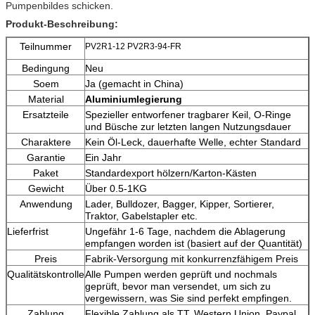
Pumpenbildes schicken.
Produkt-Beschreibung:
Teilnummer
PV2R1-12 PV2R3-94-FR
Bedingung
Neu
Soem
Ja (gemacht in China)
Material
Aluminiumlegierung
Ersatzteile
Spezieller entworfener tragbarer Keil, O-Ringe
und Büsche zur letzten langen Nutzungsdauer
Charaktere
Kein Öl-Leck, dauerhafte Welle, echter Standard
Garantie
Ein Jahr
Paket
Standardexport hölzern/Karton-Kästen
Gewicht
Über 0.5-1KG
Anwendung
Lader, Bulldozer, Bagger, Kipper, Sortierer,
Traktor, Gabelstapler etc.
Lieferfrist
Ungefähr 1-6 Tage, nachdem die Ablagerung
empfangen worden ist (basiert auf der Quantität)
Preis
Fabrik-Versorgung mit konkurrenzfähigem Preis
Qualitätskontrolle
Alle Pumpen werden geprüft und nochmals
geprüft, bevor man versendet, um sich zu
vergewissern, was Sie sind perfekt empfingen.
Zahlung
Flexible Zahlung als TT, Western Union, Paypal,