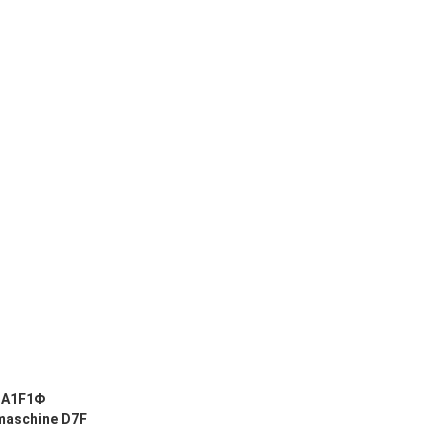
-A1F1Φ
maschine D7F