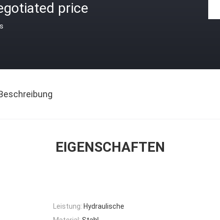
gotiated price
is
Beschreibung
EIGENSCHAFTEN
Leistung:
Hydraulische
Material:
Stahl