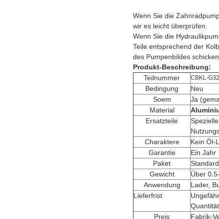
Wenn Sie die Zahnradpumpe
wir es leicht überprüfen.
Wenn Sie die Hydraulikpump
Teile entsprechend der Kol
des Pumpenbildes schicken
Produkt-Beschreibung:
Teilnummer
CBKL-G3
Bedingung
Neu
Soem
Ja (gema
Material
Alumini
Ersatzteile
Spezielle
Nutzung
Charaktere
Kein Öl-
Garantie
Ein Jahr
Paket
Standard
Gewicht
Über 0.
Anwendung
Lader, Bu
Lieferfrist
Ungefähr
Quantität
Preis
Fabrik-V