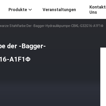
Kontakti
Produkte
Veranstaltungen
Uns
hwarze Stahlfarbe Der -Bagger-Hydraulikpumpe-CBKL-G32G16-A1F1Φ
be der -Bagger-
G16-A1F1Φ