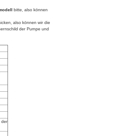
modell
bitte, also können
icken, also können wir die
mernschild der Pumpe und
 der