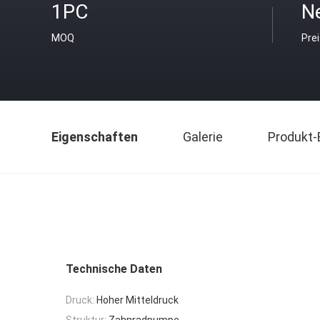
1PC
Ne
MOQ
Pre
Eigenschaften
Galerie
Produkt-
Technische Daten
Druck:
Hoher Mitteldruck
Struktur:
Zahnradpumpe