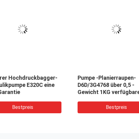
erer Hochdruckbagger-
Pumpe -Planierraupen-
ulikpumpe E320C eine
D6D/3G4768 über 0,5 -
Garantie
Gewicht 1KG verfügbar
Soem
Bestpreis
Bestpreis