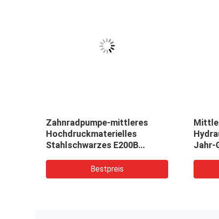
he
Zahnradpumpe-mittleres
Mittl
Hochdruckmaterielles
Hydra
pumpe-
Stahlschwarzes E200B
Jahr-
rtigt
hydraulisches
Bestpreis