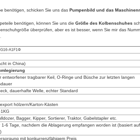
 benötigen, schicken Sie uns das
Pumpenbild und das Maschinen
eteile benötigen, können Sie uns die
Größe des Kolbenschuhes
sch
benschuhgröße überprüfen, aber es ist besser, wenn Sie mir das Num
.
2G16-A1F1Φ
cht in China)
umlegierung
r entworfener tragbarer Keil, O-Ringe und Büsche zur letzten langen
sdauer
Leck, dauerhafte Welle, echter Standard
export hölzern/Karton-Kästen
5-1KG
lldozer, Bagger, Kipper, Sortierer, Traktor, Gabelstapler etc.
 1-6 Tage, nachdem die Ablagerung empfangen worden ist (basiert auf
)
ersorgung mit konkurrenzfähigem Preis