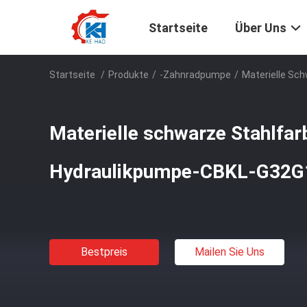
Startseite
Über Uns
Startseite
/
Produkte
/
-Zahnradpumpe
/
Materielle Sc
Materielle schwarze Stahlfar
Hydraulikpumpe-CBKL-G32
Bestpreis
Mailen Sie Uns