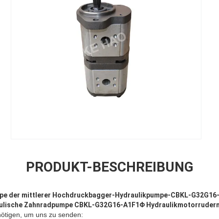
PRODUKT-BESCHREIBUNG
pe der mittlerer Hochdruckbagger-Hydraulikpumpe-CBKL-G32G16
raulische Zahnradpumpe CBKL-G32G16-A1F1Φ Hydraulikmotorruder
ötigen, um uns zu senden: