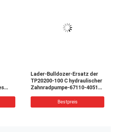
Lader-Bulldozer-Ersatz der
Hand
TP20200-100 C hydraulischer
mittl
es
Zahnradpumpe-67110-40510-
Hoch
71
hydr
Bestpreis