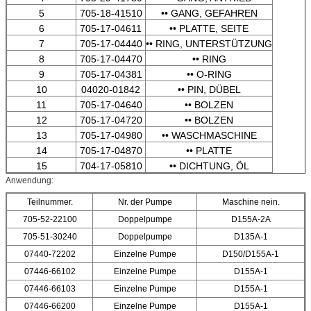
5
705-18-41510
•• GANG, GEFAHREN
6
705-17-04611
•• PLATTE, SEITE
7
705-17-04440
•• RING, UNTERSTÜTZUNG
8
705-17-04470
•• RING
9
705-17-04381
•• O-RING
10
04020-01842
•• PIN, DÜBEL
11
705-17-04640
•• BOLZEN
12
705-17-04720
•• BOLZEN
13
705-17-04980
•• WASCHMASCHINE
14
705-17-04870
•• PLATTE
15
704-17-05810
•• DICHTUNG, ÖL
Anwendung:
Teilnummer.
Nr. der Pumpe
Maschine nein.
705-52-22100
Doppelpumpe
D155A-2A
705-51-30240
Doppelpumpe
D135A-1
07440-72202
Einzelne Pumpe
D150/D155A-1
07446-66102
Einzelne Pumpe
D155A-1
07446-66103
Einzelne Pumpe
D155A-1
07446-66200
Einzelne Pumpe
D155A-1