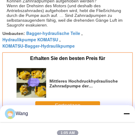
Können Zahnradpumpen aufgehoben werden?
Wenn der Drehsinn des Motors (und deshalb des
Antriebszahnrades) aufgehoben wird, hebt die Fließrichtung
durch die Pumpe auch auf. … Sind Zahnradpumpen zu
selbstansaugendem fähig, weil die drehenden Gänge Luft im
Saugrohr evakuieren.
Bagger-hydraulische Teile
Umbauten:
,
Hydraulikpumpe KOMATSU
,
KOMATSU-Bagger-Hydraulikpumpe
Erhalten Sie den besten Preis für
Mittleres Hochdruckhydraulische
Zahnradpumpe der
planierraupen-Hydraulikpumpe-
705-52-40160
Fortsetzen
Wang
KOMATSU-Zahnradpumpe
Mehr
1:05 AM