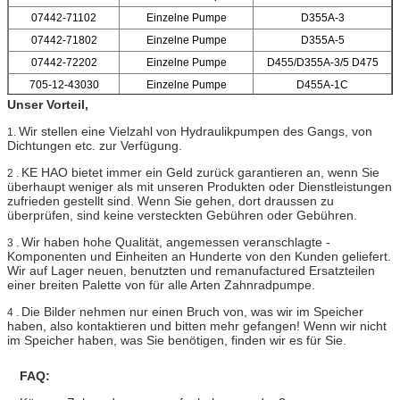
07442-71102
Einzelne Pumpe
D355A-3
07442-71802
Einzelne Pumpe
D355A-5
07442-72202
Einzelne Pumpe
D455/D355A-3/5 D475
705-12-43030
Einzelne Pumpe
D455A-1C
Unser Vorteil,
Wir stellen eine Vielzahl von Hydraulikpumpen des Gangs, von
1.
Dichtungen etc. zur Verfügung.
KE HAO bietet immer ein Geld zurück garantieren an, wenn Sie
2 .
überhaupt weniger als mit unseren Produkten oder Dienstleistungen
zufrieden gestellt sind. Wenn Sie gehen, dort draussen zu
überprüfen, sind keine versteckten Gebühren oder Gebühren.
Wir haben hohe Qualität, angemessen veranschlagte -
3 .
Komponenten und Einheiten an Hunderte von den Kunden geliefert.
Wir auf Lager neuen, benutzten und remanufactured Ersatzteilen
einer breiten Palette von für alle Arten Zahnradpumpe.
Die Bilder nehmen nur einen Bruch von, was wir im Speicher
4 .
haben, also kontaktieren und bitten mehr gefangen! Wenn wir nicht
im Speicher haben, was Sie benötigen, finden wir es für Sie.
FAQ: