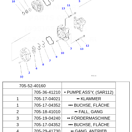
705-52-40160
705-36-41210
• PUMPE ASS'Y, (SAR112)
1
705-17-04021
•• KLAMMER
1
705-17-04352
••• BUCHSE, FLÄCHE
2
705-18-41010
•• FALL, GANG
3
705-19-04240
•• FÖRDERMASCHINE
3
705-17-04352
••• BUCHSE, FLÄCHE
4
705-29-41730
•• GANG, ANTRIEB