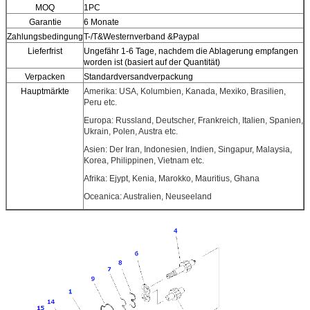
MOQ
1PC
Garantie
6 Monate
Zahlungsbedingung
T-/T&Westernverband &Paypal
Lieferfrist
Ungefähr 1-6 Tage, nachdem die Ablagerung empfangen
worden ist (basiert auf der Quantität)
Verpacken
Standardversandverpackung
Hauptmärkte
Amerika: USA, Kolumbien, Kanada, Mexiko, Brasilien,
Peru etc.
Europa: Russland, Deutscher, Frankreich, Italien, Spanien,
Ukrain, Polen, Austra etc.
Asien: Der Iran, Indonesien, Indien, Singapur, Malaysia,
Korea, Philippinen, Vietnam etc.
Afrika: Ejypt, Kenia, Marokko, Mauritius, Ghana
Oceanica: Australien, Neuseeland