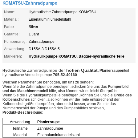
KOMATSU-Zahnradpumpe
Name:
Hydraulische Zahnradpumpe KOMATSU
Material:
Eisenaluminiumedelstahl
Farbe:
Silver
Garantie:
1 Jahr
Pumpenartig:
Zahnradpumpe
Anwendung:
D155A-3 D155A-5
Hydraulikpumpe KOMATSU
Bagger-hydraulische Teile
Markieren:
,
Zahnradpumpe der
hohen Qualität
Hydraulische
, Planierraupen
teil
hydraulische Versuchspumpe
705-52-40160
Welchen Parameter Sie benötigen, um uns zu senden:
Wenn Sie die Zahnradpumpe benötigen, schicken Sie uns das
Pumpenbild
und das Maschinenmodell
bitte, also können wir es leicht überprüfen.
Wenn Sie die Hydraulikpumpeteile benötigen, können Sie uns die
Größe des
Kolbenschuhes
schicken, also können wir die Teile entsprechend der
Kolbenschuhgröße überprüfen, aber es ist besser, wenn Sie mir das
Nummernschild der Pumpe und des Pumpenbildes schicken,
Produkt-Beschreibung:
Anwendung
Planierraupe
Teilname
Zahnradpumpe
Material
Eisenaluminiumedelstahl