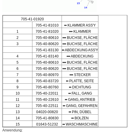
705-41-01920
705-41-81010
•• KLAMMER ASS'Y
1
705-41-81020
••• KLAMMER
2
705-40-80610
••• BUCHSE, FLÄCHE
3
705-40-80620
••• BUCHSE, FLÄCHE
705-41-83130
•• ABDECKUNG ASS'Y
4
705-41-83140
••• ABDECKUNG
5
705-40-80610
••• BUCHSE, FLÄCHE
6
705-40-80620
••• BUCHSE, FLÄCHE
7
705-40-80970
••• STECKER
8
705-40-83720
•• PLATTE, SEITE
9
705-40-80760
•• DICHTUNG
10
705-40-22011
•• FALL, GANG
11
705-40-22610
•• GANG, ANTRIEB
12
705-40-22511
•• GANG, GEFAHREN
13
04020-00820
•• PIN, DÜBEL
14
705-41-80830
•• BOLZEN
15
01643-51232
•• WASCHMASCHINE
Anwendung: