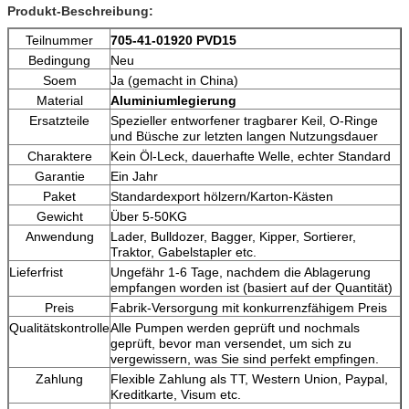
Produkt-Beschreibung:
Teilnummer
705-41-01920 PVD15
Bedingung
Neu
Soem
Ja (gemacht in China)
Material
Aluminiumlegierung
Ersatzteile
Spezieller entworfener tragbarer Keil, O-Ringe
und Büsche zur letzten langen Nutzungsdauer
Charaktere
Kein Öl-Leck, dauerhafte Welle, echter Standard
Garantie
Ein Jahr
Paket
Standardexport hölzern/Karton-Kästen
Gewicht
Über 5-50KG
Anwendung
Lader, Bulldozer, Bagger, Kipper, Sortierer,
Traktor, Gabelstapler etc.
Lieferfrist
Ungefähr 1-6 Tage, nachdem die Ablagerung
empfangen worden ist (basiert auf der Quantität)
Preis
Fabrik-Versorgung mit konkurrenzfähigem Preis
Qualitätskontrolle
Alle Pumpen werden geprüft und nochmals
geprüft, bevor man versendet, um sich zu
vergewissern, was Sie sind perfekt empfingen.
Zahlung
Flexible Zahlung als TT, Western Union, Paypal,
Kreditkarte, Visum etc.