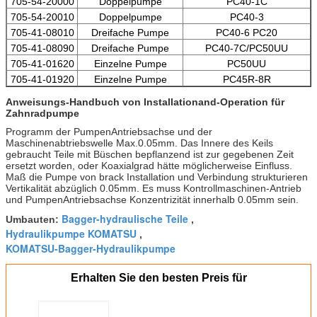
705-54-20000
Doppelpumpe
PC40-1C
705-54-20010
Doppelpumpe
PC40-3
705-41-08010
Dreifache Pumpe
PC40-6 PC20
705-41-08090
Dreifache Pumpe
PC40-7C/PC50UU
705-41-01620
Einzelne Pumpe
PC50UU
705-41-01920
Einzelne Pumpe
PC45R-8R
Anweisungs-Handbuch von Installationand-Operation für
Zahnradpumpe
Programm der PumpenAntriebsachse und der
Maschinenabtriebswelle Max.0.05mm. Das Innere des Keils
gebraucht Teile mit Büschen bepflanzend ist zur gegebenen Zeit
ersetzt worden, oder Koaxialgrad hätte möglicherweise Einfluss.
Maß die Pumpe von brack Installation und Verbindung strukturieren
Vertikalität abzüglich 0.05mm. Es muss Kontrollmaschinen-Antrieb
und PumpenAntriebsachse Konzentrizität innerhalb 0.05mm sein.
Bagger-hydraulische Teile
Umbauten:
,
Hydraulikpumpe KOMATSU
,
KOMATSU-Bagger-Hydraulikpumpe
Erhalten Sie den besten Preis für