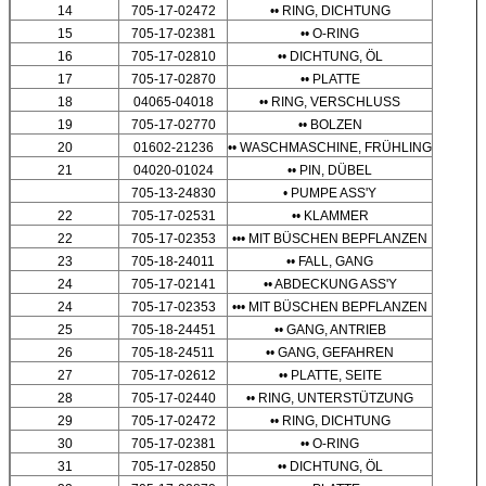
14
705-17-02472
•• RING, DICHTUNG
15
705-17-02381
•• O-RING
16
705-17-02810
•• DICHTUNG, ÖL
17
705-17-02870
•• PLATTE
18
04065-04018
•• RING, VERSCHLUSS
19
705-17-02770
•• BOLZEN
20
01602-21236
•• WASCHMASCHINE, FRÜHLING
21
04020-01024
•• PIN, DÜBEL
705-13-24830
• PUMPE ASS'Y
22
705-17-02531
•• KLAMMER
22
705-17-02353
••• MIT BÜSCHEN BEPFLANZEN
23
705-18-24011
•• FALL, GANG
24
705-17-02141
•• ABDECKUNG ASS'Y
24
705-17-02353
••• MIT BÜSCHEN BEPFLANZEN
25
705-18-24451
•• GANG, ANTRIEB
26
705-18-24511
•• GANG, GEFAHREN
27
705-17-02612
•• PLATTE, SEITE
28
705-17-02440
•• RING, UNTERSTÜTZUNG
29
705-17-02472
•• RING, DICHTUNG
30
705-17-02381
•• O-RING
31
705-17-02850
•• DICHTUNG, ÖL