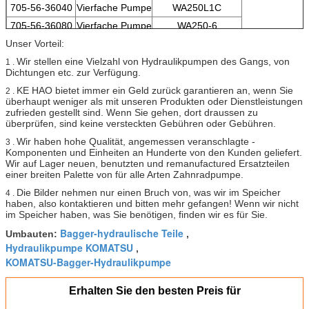
705-56-36040
Vierfache Pumpe
WA250L1C
705-56-36080
Vierfache Pumpe
WA250-6
Unser Vorteil:
705-56-36082
Vierfache Pumpe
WA250-6
Wir stellen eine Vielzahl von Hydraulikpumpen des Gangs, von
1 .
Dichtungen etc. zur Verfügung.
KE HAO bietet immer ein Geld zurück garantieren an, wenn Sie
2 .
überhaupt weniger als mit unseren Produkten oder Dienstleistungen
zufrieden gestellt sind. Wenn Sie gehen, dort draussen zu
überprüfen, sind keine versteckten Gebühren oder Gebühren.
Wir haben hohe Qualität, angemessen veranschlagte -
3 .
Komponenten und Einheiten an Hunderte von den Kunden geliefert.
Wir auf Lager neuen, benutzten und remanufactured Ersatzteilen
einer breiten Palette von für alle Arten Zahnradpumpe.
Die Bilder nehmen nur einen Bruch von, was wir im Speicher
4 .
haben, also kontaktieren und bitten mehr gefangen! Wenn wir nicht
im Speicher haben, was Sie benötigen, finden wir es für Sie.
Bagger-hydraulische Teile
Umbauten:
,
Hydraulikpumpe KOMATSU
,
KOMATSU-Bagger-Hydraulikpumpe
Erhalten Sie den besten Preis für