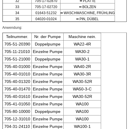
32
705-17-02870
•• PLATTE
33
705-17-02720
•• BOLZEN
34
01643-51232
•• WASCHMASCHINE, FRÜHLING
35
04020-01024
•• PIN, DÜBEL
Anwendung:
Teilnummer.
Nr. der Pumpe
Maschine nein.
705-51-20390
Doppelpumpe
WA22-4R
705-11-21010
Einzelne Pumpe
WA30-2
705-51-21000
Doppelpumpe
WA30-1
705-40-01000
Einzelne Pumpe
WA40-2R
705-40-01010
Einzelne Pumpe
WA30-3R
705-40-01320
Einzelne Pumpe
WA30-52R
705-40-01470
Einzelne Pumpe
WA50-3-C
705-40-01610
Einzelne Pumpe
WA30-52R
705-41-01050
Einzelne Pumpe
WA100
705-80-10000
Doppelpumpe
WA100
705-12-31010
Einzelne Pumpe
WA100
704-31-24110
Einzelne Pumpe
WA100-1