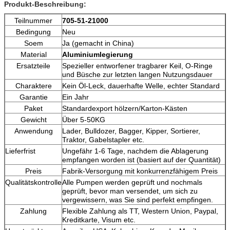
Produkt-Beschreibung:
Teilnummer
705-51-21000
Bedingung
Neu
Soem
Ja (gemacht in China)
Material
Aluminiumlegierung
Ersatzteile
Spezieller entworfener tragbarer Keil, O-Ringe
und Büsche zur letzten langen Nutzungsdauer
Charaktere
Kein Öl-Leck, dauerhafte Welle, echter Standard
Garantie
Ein Jahr
Paket
Standardexport hölzern/Karton-Kästen
Gewicht
Über 5-50KG
Anwendung
Lader, Bulldozer, Bagger, Kipper, Sortierer,
Traktor, Gabelstapler etc.
Lieferfrist
Ungefähr 1-6 Tage, nachdem die Ablagerung
empfangen worden ist (basiert auf der Quantität)
Preis
Fabrik-Versorgung mit konkurrenzfähigem Preis
Qualitätskontrolle
Alle Pumpen werden geprüft und nochmals
geprüft, bevor man versendet, um sich zu
vergewissern, was Sie sind perfekt empfingen.
Zahlung
Flexible Zahlung als TT, Western Union, Paypal,
Kreditkarte, Visum etc.