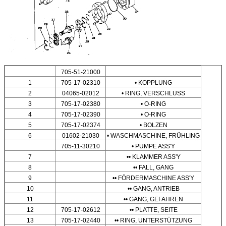
705-51-21000
1
705-17-02310
• KOPPLUNG
2
04065-02012
• RING, VERSCHLUSS
3
705-17-02380
• O-RING
4
705-17-02390
• O-RING
5
705-17-02374
• BOLZEN
6
01602-21030
• WASCHMASCHINE, FRÜHLING
705-11-30210
• PUMPE ASS'Y
7
•• KLAMMER ASS'Y
8
•• FALL, GANG
9
•• FÖRDERMASCHINE ASS'Y
10
•• GANG, ANTRIEB
11
•• GANG, GEFAHREN
12
705-17-02612
•• PLATTE, SEITE
13
705-17-02440
•• RING, UNTERSTÜTZUNG