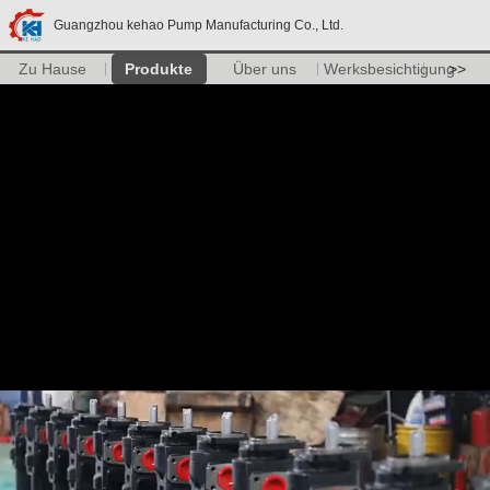
Guangzhou kehao Pump Manufacturing Co., Ltd.
Zu Hause
Produkte
Über uns
Werksbesichtigung
>>