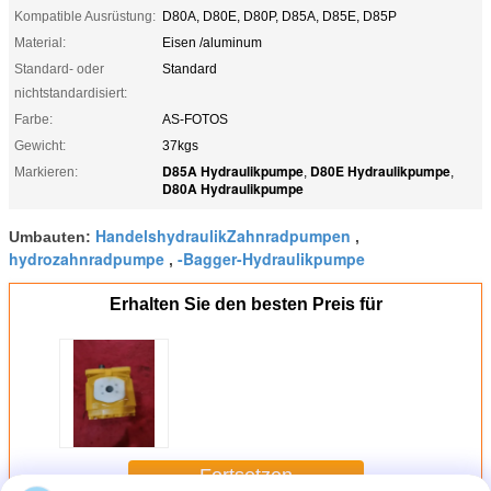
Kompatible Ausrüstung:
D80A, D80E, D80P, D85A, D85E, D85P
Material:
Eisen /aluminum
Standard- oder
Standard
nichtstandardisiert:
Farbe:
AS-FOTOS
Gewicht:
37kgs
D85A Hydraulikpumpe
D80E Hydraulikpumpe
Markieren:
,
,
D80A Hydraulikpumpe
HandelshydraulikZahnradpumpen
Umbauten:
,
hydrozahnradpumpe
-Bagger-Hydraulikpumpe
,
Erhalten Sie den besten Preis für
Fortsetzen