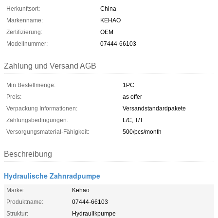
Herkunftsort:
China
Markenname:
KEHAO
Zertifizierung:
OEM
Modellnummer:
07444-66103
Zahlung und Versand AGB
Min Bestellmenge:
1PC
Preis:
as offer
Verpackung Informationen:
Versandstandardpakete
Zahlungsbedingungen:
L/C, T/T
Versorgungsmaterial-Fähigkeit:
500/pcs/month
Beschreibung
Hydraulische Zahnradpumpe
Marke:
Kehao
Produktname:
07444-66103
Struktur:
Hydraulikpumpe