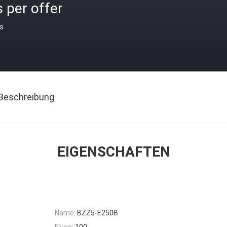
 per offer
is
Beschreibung
EIGENSCHAFTEN
Name:
BZZ5-E250B
Fluss:
100