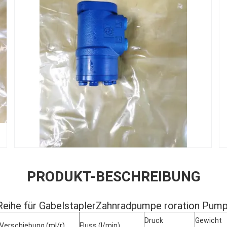
PRODUKT-BESCHREIBUNG
ihe für GabelstaplerZahnradpumpe roration Pump
Druck
Gewicht
Verschiebung (ml/r)
Fluss (l/min)