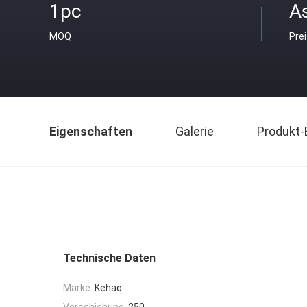
1pc
As
MOQ
Pre
Eigenschaften
Galerie
Produkt-
Technische Daten
Marke:
Kehao
Verschiebung:
250