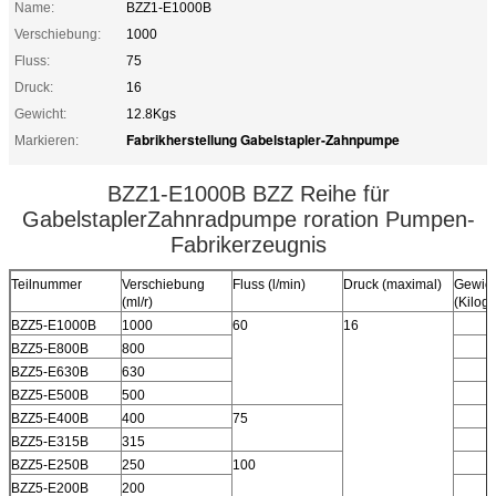
Name:
BZZ1-E1000B
Verschiebung:
1000
Fluss:
75
Druck:
16
Gewicht:
12.8Kgs
Fabrikherstellung Gabelstapler-Zahnpumpe
Markieren:
BZZ1-E1000B BZZ Reihe für
GabelstaplerZahnradpumpe roration Pumpen-
Fabrikerzeugnis
Teilnummer
Verschiebung
Fluss (l/min)
Druck (maximal)
Gewich
(ml/r)
(Kilog
BZZ5-E1000B
1000
60
16
BZZ5-E800B
800
BZZ5-E630B
630
BZZ5-E500B
500
BZZ5-E400B
400
75
BZZ5-E315B
315
BZZ5-E250B
250
100
BZZ5-E200B
200