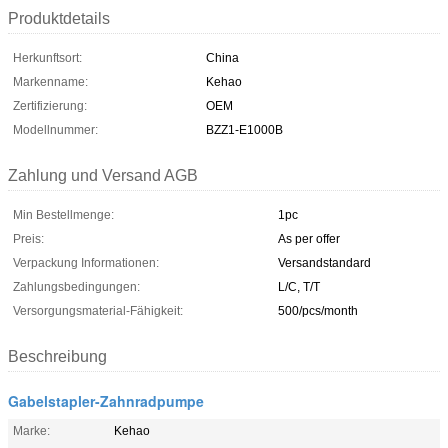
Produktdetails
Herkunftsort:
China
Markenname:
Kehao
Zertifizierung:
OEM
Modellnummer:
BZZ1-E1000B
Zahlung und Versand AGB
Min Bestellmenge:
1pc
Preis:
As per offer
Verpackung Informationen:
Versandstandard
Zahlungsbedingungen:
L/C, T/T
Versorgungsmaterial-Fähigkeit:
500/pcs/month
Beschreibung
Gabelstapler-Zahnradpumpe
Marke:
Kehao