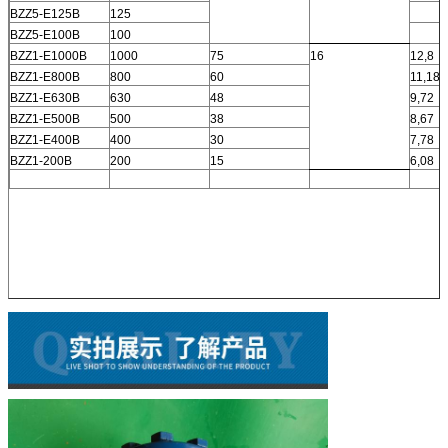
BZZ5-E125B
125
BZZ5-E100B
100
BZZ1-E1000B
1000
75
16
12,8
BZZ1-E800B
800
60
11,18
BZZ1-E630B
630
48
9,72
BZZ1-E500B
500
38
8,67
BZZ1-E400B
400
30
7,78
BZZ1-200B
200
15
6,08