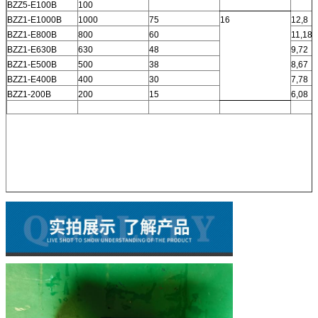
BZZ5-E100B
100
BZZ1-E1000B
1000
75
16
12,8
BZZ1-E800B
800
60
11,18
BZZ1-E630B
630
48
9,72
BZZ1-E500B
500
38
8,67
BZZ1-E400B
400
30
7,78
BZZ1-200B
200
15
6,08