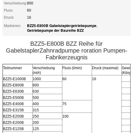
Verschiebung:
800
Fluss:
60
Druck:
16
BZZ5-E800B Gabelstaplergetriebepumpe
Markieren:
,
Getriebepumpe der Baureihe BZZ
BZZ5-E800B BZZ Reihe für
GabelstaplerZahnradpumpe roration Pumpen-
Fabrikerzeugnis
Teilnummer
Verschiebung
Fluss (l/min)
Druck (maximal)
Gewich
(ml/r)
(Kilog
BZZ5-E1000B
1000
60
16
BZZ5-E800B
800
BZZ5-E630B
630
BZZ5-E500B
500
BZZ5-E400B
400
75
BZZ5-E315B
315
BZZ5-E250B
250
100
BZZ5-E200B
200
BZZ5-E125B
125