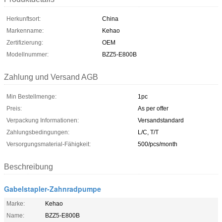
Herkunftsort:
China
Markenname:
Kehao
Zertifizierung:
OEM
Modellnummer:
BZZ5-E800B
Zahlung und Versand AGB
Min Bestellmenge:
1pc
Preis:
As per offer
Verpackung Informationen:
Versandstandard
Zahlungsbedingungen:
L/C, T/T
Versorgungsmaterial-Fähigkeit:
500/pcs/month
Beschreibung
Gabelstapler-Zahnradpumpe
Marke:
Kehao
Name:
BZZ5-E800B