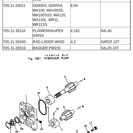
705-11-33011
GD605A, GD655A,
6,56
WA100, WA100SS,
WA100SSS, WA120,
WA120L, WR11,
WR11SS
705-11-30110
PLANIERRAUPEN
6,181
SAL40
D455A
705-11-26040
RAD-LADER WA50
4,3
SAR25 10T
705-11-26010
BAGGER PW150
SAL20 10T
704-56-11101
GD31RC, GD600R,
11
GD605A, GS360
704-12-26120
GD605A
6,5
704-11-38100
D53A, D53P, D53S,
13,707
D58E, D58P
23A-60-11102
GD511A
8,65