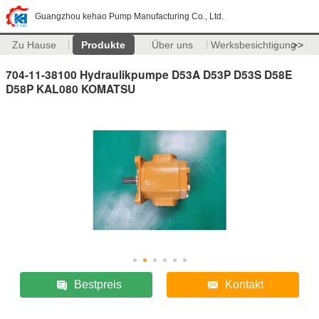
Guangzhou kehao Pump Manufacturing Co., Ltd.
Zu Hause
Produkte
Über uns
Werksbesichtigung
>>
704-11-38100 Hydraulikpumpe D53A D53P D53S D58E
D58P KAL080 KOMATSU
Bestpreis
Kontakt