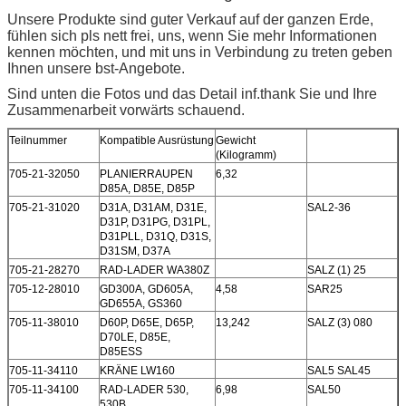
Unsere Produkte sind guter Verkauf auf der ganzen Erde,
fühlen sich pls nett frei, uns, wenn Sie mehr Informationen
kennen möchten, und mit uns in Verbindung zu treten geben
Ihnen unsere bst-Angebote.
Sind unten die Fotos und das Detail inf.thank Sie und Ihre
Zusammenarbeit vorwärts schauend.
Teilnummer
Kompatible Ausrüstung
Gewicht
(Kilogramm)
705-21-32050
PLANIERRAUPEN
6,32
D85A, D85E, D85P
705-21-31020
D31A, D31AM, D31E,
SAL2-36
D31P, D31PG, D31PL,
D31PLL, D31Q, D31S,
D31SM, D37A
705-21-28270
RAD-LADER WA380Z
SALZ (1) 25
705-12-28010
GD300A, GD605A,
4,58
SAR25
GD655A, GS360
705-11-38010
D60P, D65E, D65P,
13,242
SALZ (3) 080
D70LE, D85E,
D85ESS
705-11-34110
KRÄNE LW160
SAL5 SAL45
705-11-34100
RAD-LADER 530,
6,98
SAL50
530B