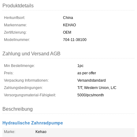
Produktdetails
Herkunftsort:
China
Markenname:
KEHAO
Zertifizierung:
OEM
Modellnummer:
704-11-38100
Zahlung und Versand AGB
Min Bestellmenge:
1pc
Preis:
as per offer
Verpackung Informationen:
Versandstandard
Zahlungsbedingungen:
T/T, Western Union, L/C
Versorgungsmaterial-Fähigkeit:
5000/pcs/month
Beschreibung
Hydraulische Zahnradpumpe
Marke:
Kehao