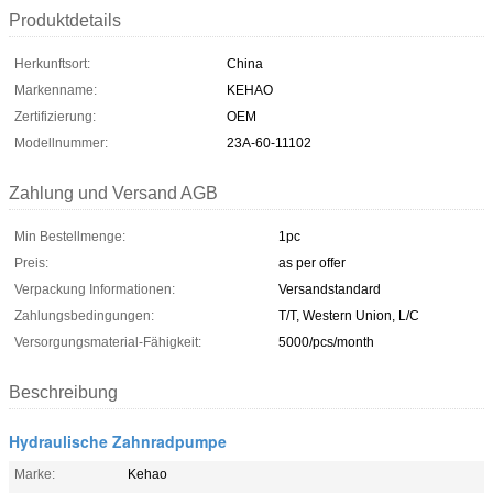
Produktdetails
Herkunftsort:
China
Markenname:
KEHAO
Zertifizierung:
OEM
Modellnummer:
23A-60-11102
Zahlung und Versand AGB
Min Bestellmenge:
1pc
Preis:
as per offer
Verpackung Informationen:
Versandstandard
Zahlungsbedingungen:
T/T, Western Union, L/C
Versorgungsmaterial-Fähigkeit:
5000/pcs/month
Beschreibung
Hydraulische Zahnradpumpe
Marke:
Kehao