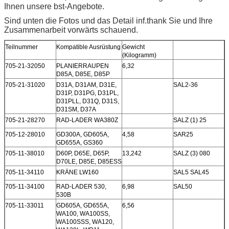
Ihnen unsere bst-Angebote.
Sind unten die Fotos und das Detail inf.thank Sie und Ihre
Zusammenarbeit vorwärts schauend.
Teilnummer
Kompatible Ausrüstung
Gewicht
(Kilogramm)
705-21-32050
PLANIERRAUPEN
6,32
D85A, D85E, D85P
705-21-31020
D31A, D31AM, D31E,
SAL2-36
D31P, D31PG, D31PL,
D31PLL, D31Q, D31S,
D31SM, D37A
705-21-28270
RAD-LADER WA380Z
SALZ (1) 25
705-12-28010
GD300A, GD605A,
4,58
SAR25
GD655A, GS360
705-11-38010
D60P, D65E, D65P,
13,242
SALZ (3) 080
D70LE, D85E, D85ESS
705-11-34110
KRÄNE LW160
SAL5 SAL45
705-11-34100
RAD-LADER 530,
6,98
SAL50
530B
705-11-33011
GD605A, GD655A,
6,56
WA100, WA100SS,
WA100SSS, WA120,