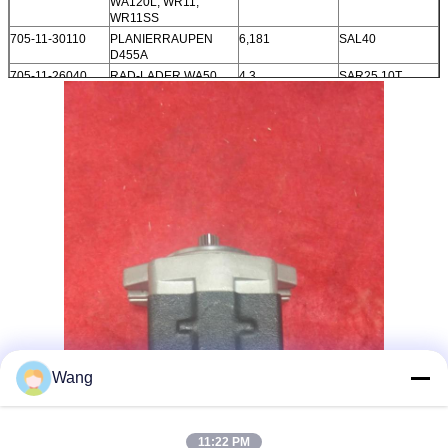
WA120L, WR11,
WR11SS
705-11-30110
PLANIERRAUPEN
6,181
SAL40
D455A
705-11-26040
RAD-LADER WA50
4,3
SAR25 10T
705-11-26010
BAGGER PW150
SAL20 10T
704-56-11101
GD31RC, GD600R,
11
GD605A, GS360
704-12-26120
GD605A
6,5
704-11-38100
D50
23A-60-11102
GD511A
8,65
Wang
11:22 PM