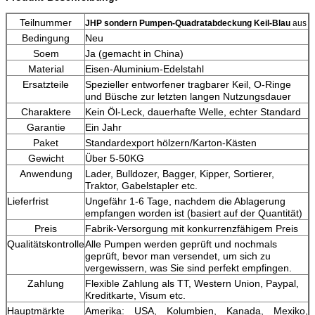
Teilnummer
JHP sondern Pumpen-Quadratabdeckung
Keil-
Blau
aus
Bedingung
Neu
Soem
Ja (gemacht in China)
Material
Eisen-Aluminium-Edelstahl
Ersatzteile
Spezieller entworfener tragbarer Keil, O-Ringe
und Büsche zur letzten langen Nutzungsdauer
Charaktere
Kein Öl-Leck, dauerhafte Welle, echter Standard
Garantie
Ein Jahr
Paket
Standardexport hölzern/Karton-Kästen
Gewicht
Über 5-50KG
Anwendung
Lader, Bulldozer, Bagger, Kipper, Sortierer,
Traktor, Gabelstapler etc.
Lieferfrist
Ungefähr 1-6 Tage, nachdem die Ablagerung
empfangen worden ist (basiert auf der Quantität)
Preis
Fabrik-Versorgung mit konkurrenzfähigem Preis
Qualitätskontrolle
Alle Pumpen werden geprüft und nochmals
geprüft, bevor man versendet, um sich zu
vergewissern, was Sie sind perfekt empfingen.
Zahlung
Flexible Zahlung als TT, Western Union, Paypal,
Kreditkarte, Visum etc.
Hauptmärkte
Amerika: USA, Kolumbien, Kanada, Mexiko,