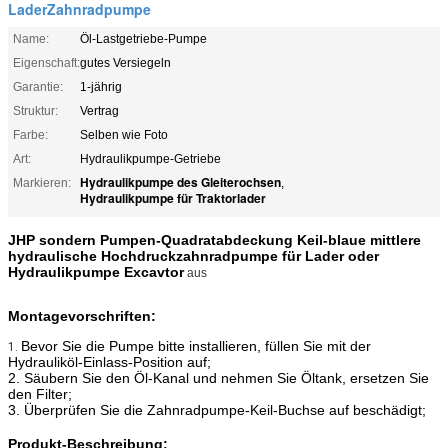
LaderZahnradpumpe
Name:
Öl-Lastgetriebe-Pumpe
Eigenschaft:
gutes Versiegeln
Garantie:
1-jährig
Struktur:
Vertrag
Farbe:
Selben wie Foto
Art:
Hydraulikpumpe-Getriebe
Hydraulikpumpe des Gleiterochsen
Markieren:
,
Hydraulikpumpe für Traktorlader
JHP sondern Pumpen-Quadratabdeckung Keil-blaue mittlere
hydraulische Hochdruckzahnradpumpe für Lader oder
Hydraulikpumpe Excavtor
aus
Montagevorschriften:
Bevor Sie die Pumpe bitte installieren, füllen Sie mit der
1.
Hydrauliköl-Einlass-Position auf;
2. Säubern Sie den Öl-Kanal und nehmen Sie Öltank, ersetzen Sie
den Filter;
3. Überprüfen Sie die Zahnradpumpe-Keil-Buchse auf beschädigt;
Produkt-Beschreibung: