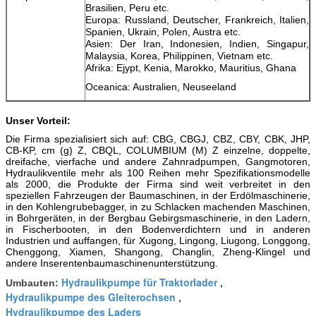
Brasilien, Peru etc.
Europa: Russland, Deutscher, Frankreich, Italien,
Spanien, Ukrain, Polen, Austra etc.
Asien: Der Iran, Indonesien, Indien, Singapur,
Malaysia, Korea, Philippinen, Vietnam etc.
Afrika: Ejypt, Kenia, Marokko, Mauritius, Ghana
Oceanica: Australien, Neuseeland
Unser Vorteil:
Die Firma spezialisiert sich auf: CBG, CBGJ, CBZ, CBY, CBK, JHP,
CB-KP, cm (g) Z, CBQL, COLUMBIUM (M) Z einzelne, doppelte,
dreifache, vierfache und andere Zahnradpumpen, Gangmotoren,
Hydraulikventile mehr als 100 Reihen mehr Spezifikationsmodelle
als 2000, die Produkte der Firma sind weit verbreitet in den
speziellen Fahrzeugen der Baumaschinen, in der Erdölmaschinerie,
in den Kohlengrubebagger, in zu Schlacken machenden Maschinen,
in Bohrgeräten, in der Bergbau Gebirgsmaschinerie, in den Ladern,
in Fischerbooten, in den Bodenverdichtern und in anderen
Industrien und auffangen, für Xugong, Lingong, Liugong, Longgong,
Chenggong, Xiamen, Shangong, Changlin, Zheng-Klingel und
andere Inserentenbaumaschinenunterstützung.
Hydraulikpumpe für Traktorlader
Umbauten:
,
Hydraulikpumpe des Gleiterochsen
,
Hydraulikpumpe des Laders