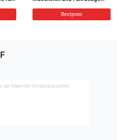
Kran
CBKUL-F427+F427-AFΦL
Bestpreis
F