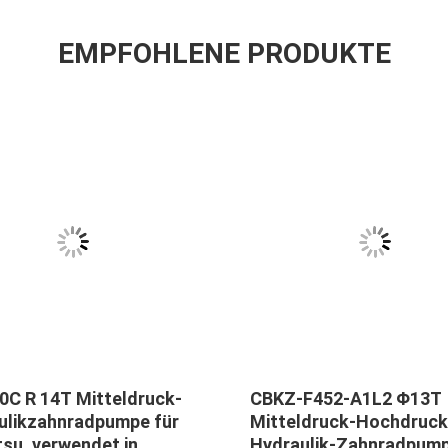
EMPFOHLENE PRODUKTE
0C R 14T Mitteldruck-
CBKZ-F452-A1L2 Φ13T
ulikzahnradpumpe für
Mitteldruck-Hochdruck
su, verwendet in
Hydraulik-Zahnradpump