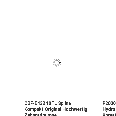
pe
CBF-E432 10TL Spline
P2030
Kompakt Original Hochwertig
Hydra
Zahnradpumpe
Komat