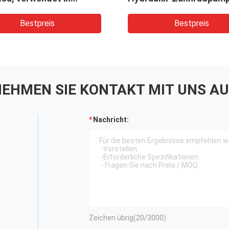
rn, Ladern,
Bagger, Lader, Bohrer, 
eräten, Kränen
Bestpreis
Bestpreis
EHMEN SIE KONTAKT MIT UNS AU
Nachricht:
Zeichen übrig(
20
/3000)