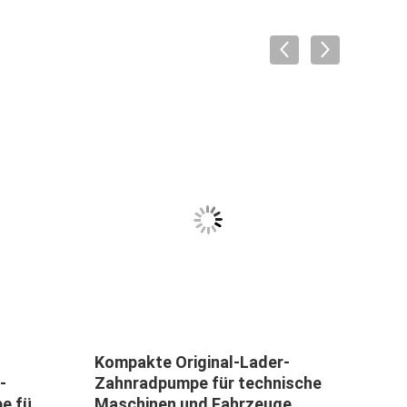
Kompakte Original-Lader-
Koma
-
Zahnradpumpe für technische
WA2
e für
Maschinen und Fahrzeuge