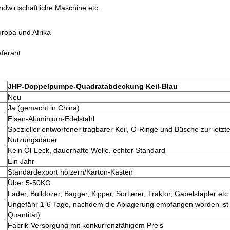
dwirtschaftliche Maschine etc.
uropa und
Afrika
eferant
JHP-Doppelpumpe-Quadratabdeckung Keil-Blau
Neu
Ja (gemacht in China)
Eisen-Aluminium-Edelstahl
Spezieller entworfener tragbarer Keil, O-Ringe und Büsche zur letzt
Nutzungsdauer
Kein Öl-Leck, dauerhafte Welle, echter Standard
Ein Jahr
Standardexport hölzern/Karton-Kästen
Über 5-50KG
Lader, Bulldozer, Bagger, Kipper, Sortierer, Traktor, Gabelstapler etc.
Ungefähr 1-6 Tage, nachdem die Ablagerung empfangen worden ist (
Quantität)
Fabrik-Versorgung mit konkurrenzfähigem Preis