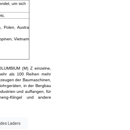
endet, um sich
tc.
n, Polen, Austra
ippinen, Vietnam
COLUMBIUM (M) Z einzelne,
 mehr als 100 Reihen mehr
ahrzeugen der Baumaschinen,
ohrgeräten, in der Bergbau
dustrien und auffangen, für
eng-Klingel und andere
 des Laders