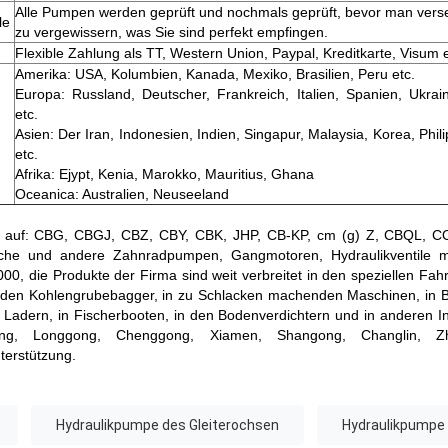
Alle Pumpen werden geprüft und nochmals geprüft, bevor man vers
le
zu vergewissern, was Sie sind perfekt empfingen.
Flexible Zahlung als TT, Western Union, Paypal, Kreditkarte, Visum e
Amerika: USA, Kolumbien, Kanada, Mexiko, Brasilien, Peru etc.
Europa: Russland, Deutscher, Frankreich, Italien, Spanien, Ukrai
etc.
Asien: Der Iran, Indonesien, Indien, Singapur, Malaysia, Korea, Phil
etc.
Afrika: Ejypt, Kenia, Marokko, Mauritius, Ghana
Oceanica: Australien, Neuseeland
sich auf: CBG, CBGJ, CBZ, CBY, CBK, JHP, CB-KP, cm (g) Z, CBQL, 
rfache und andere Zahnradpumpen, Gangmotoren, Hydraulikventile
2000, die Produkte der Firma sind weit verbreitet in den speziellen F
in den Kohlengrubebagger, in zu Schlacken machenden Maschinen, in B
 Ladern, in Fischerbooten, in den Bodenverdichtern und in anderen In
ong, Longgong, Chenggong, Xiamen, Shangong, Changlin, Zh
erstützung.
Hydraulikpumpe des Gleiterochsen
Hydraulikpumpe