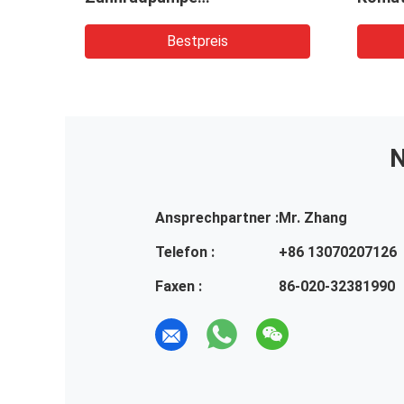
tc.
Hydraulikpumpe Maschinen
Bagge
ulik-
und Fahrzeuge
Bohrg
Bestpreis
N
Ansprechpartner :
Mr. Zhang
Telefon :
+86 13070207126
Faxen :
86-020-32381990