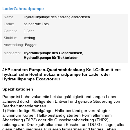
LaderZahnradpumpe
Name:
Hydraulikpumpe des Katzengleiterochsen
Farbe:
selben wie Foto
Garantie:
1 Jahr
Struktur:
Vertrag
Anwendung:
-Bagger
Hydraulikpumpe des Gleiterochsen
Markieren:
,
Hydraulikpumpe für Traktorlader
JHP sondern Pumpen-Quadratabdeckung Keil-Gelb-
mittlere
hydraulische Hochdruckzahnradpumpe für Lader oder
Hydraulikpumpe Excavtor
aus
Spezifikationen
Pumpe
ist
hohe volumetic Leistungsfähigkeit und langes Leben
a
chieved durch intelligenten Entwurf und genaue Steuerung von
Bearbeitungstoleranzen
1) Feine fertige Stahlgänge, Hallo-beständiger verdrängter
alluminum Körper, Hallo-beständig sterben Form alluminum
Abdeckung (FAP2) oder die Gusseisenabdeckung (FHP2),
reibungsarm Druckguß alluminum Büsche, und DU-Gleitlager, alles
diese halten niedriges Pulsieren,
lärmarmes und langes Leben.