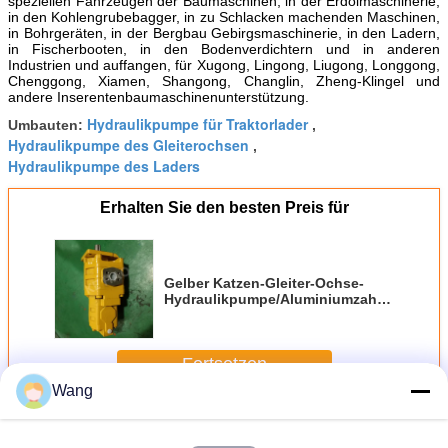
speziellen Fahrzeugen der Baumaschinen, in der Erdölmaschinerie,
in den Kohlengrubebagger, in zu Schlacken machenden Maschinen,
in Bohrgeräten, in der Bergbau Gebirgsmaschinerie, in den Ladern,
in Fischerbooten, in den Bodenverdichtern und in anderen
Industrien und auffangen, für Xugong, Lingong, Liugong, Longgong,
Chenggong, Xiamen, Shangong, Changlin, Zheng-Klingel und
andere Inserentenbaumaschinenunterstützung.
Hydraulikpumpe für Traktorlader
Umbauten:
,
Hydraulikpumpe des Gleiterochsen
,
Hydraulikpumpe des Laders
Erhalten Sie den besten Preis für
Gelber Katzen-Gleiter-Ochse-
Hydraulikpumpe/Aluminiumzahnradpump
Kompaktbauweise
Fortsetzen
Wang
LaderZahnradpumpe
Mehr