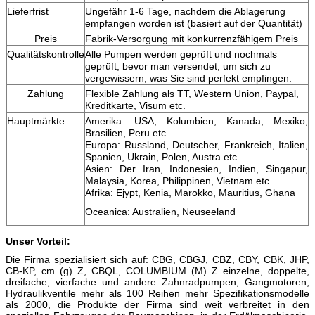
Lieferfrist
Ungefähr 1-6 Tage, nachdem die Ablagerung
empfangen worden ist (basiert auf der Quantität)
Preis
Fabrik-Versorgung mit konkurrenzfähigem Preis
Qualitätskontrolle
Alle Pumpen werden geprüft und nochmals
geprüft, bevor man versendet, um sich zu
vergewissern, was Sie sind perfekt empfingen.
Zahlung
Flexible Zahlung als TT, Western Union, Paypal,
Kreditkarte, Visum etc.
Hauptmärkte
Amerika: USA, Kolumbien, Kanada, Mexiko,
Brasilien, Peru etc.
Europa: Russland, Deutscher, Frankreich, Italien,
Spanien, Ukrain, Polen, Austra etc.
Asien: Der Iran, Indonesien, Indien, Singapur,
Malaysia, Korea, Philippinen, Vietnam etc.
Afrika: Ejypt, Kenia, Marokko, Mauritius, Ghana
Oceanica: Australien, Neuseeland
Unser Vorteil:
Die Firma spezialisiert sich auf: CBG, CBGJ, CBZ, CBY, CBK, JHP,
CB-KP, cm (g) Z, CBQL, COLUMBIUM (M) Z einzelne, doppelte,
dreifache, vierfache und andere Zahnradpumpen, Gangmotoren,
Hydraulikventile mehr als 100 Reihen mehr Spezifikationsmodelle
als 2000, die Produkte der Firma sind weit verbreitet in den