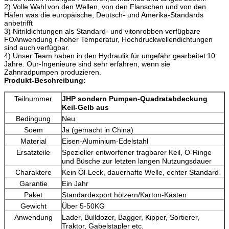
2
)
Volle Wahl
von den Wellen, von den Flanschen und von den
Häfen was die europäische, Deutsch- und Amerika-Standards
anbetrifft
3) Nitrildichtungen als Standard- und vitonrobben verfügbare
FO
Anwendung r-hoher Temperatur, Hochdruckwellendichtungen
sind auch
verfügbar.
4) Unser Team haben in den Hydraulik für ungefähr gearbeitet
10
Jahre. Ou
r-Ingenieure sind sehr erfahren, wenn sie
Zahnradpumpen produzieren.
Produkt-Beschreibung:
Teilnummer
JHP sondern Pumpen-Quadratabdeckung
Keil-Gelb aus
Bedingung
Neu
Soem
Ja (gemacht in China)
Material
Eisen-Aluminium-Edelstahl
Ersatzteile
Spezieller entworfener tragbarer Keil, O-Ringe
und Büsche zur letzten langen Nutzungsdauer
Charaktere
Kein Öl-Leck, dauerhafte Welle, echter Standard
Garantie
Ein Jahr
Paket
Standardexport hölzern/Karton-Kästen
Gewicht
Über 5-50KG
Anwendung
Lader, Bulldozer, Bagger, Kipper, Sortierer,
Traktor, Gabelstapler etc.