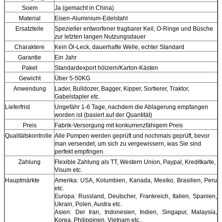
Soem
Ja (gemacht in China)
Material
Eisen-Aluminium-Edelstahl
Ersatzteile
Spezieller entworfener tragbarer Keil, O-Ringe und Büsche
zur letzten langen Nutzungsdauer
Charaktere
Kein Öl-Leck, dauerhafte Welle, echter Standard
Garantie
Ein Jahr
Paket
Standardexport hölzern/Karton-Kästen
Gewicht
Über 5-50KG
Anwendung
Lader, Bulldozer, Bagger, Kipper, Sortierer, Traktor,
Gabelstapler etc.
Lieferfrist
Ungefähr 1-6 Tage, nachdem die Ablagerung empfangen
worden ist (basiert auf der Quantität)
Preis
Fabrik-Versorgung mit konkurrenzfähigem Preis
Qualitätskontrolle
Alle Pumpen werden geprüft und nochmals geprüft, bevor
man versendet, um sich zu vergewissern, was Sie sind
perfekt empfingen.
Zahlung
Flexible Zahlung als TT, Western Union, Paypal, Kreditkarte,
Visum etc.
Hauptmärkte
Amerika: USA, Kolumbien, Kanada, Mexiko, Brasilien, Peru
etc.
Europa: Russland, Deutscher, Frankreich, Italien, Spanien,
Ukrain, Polen, Austra etc.
Asien: Der Iran, Indonesien, Indien, Singapur, Malaysia,
Korea, Philippinen, Vietnam etc.