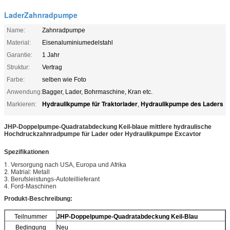
LaderZahnradpumpe
Name:
Zahnradpumpe
Material:
Eisenaluminiumedelstahl
Garantie:
1 Jahr
Struktur:
Vertrag
Farbe:
selben wie Foto
Anwendung:
Bagger, Lader, Bohrmaschine, Kran etc.
Hydraulikpumpe für Traktorlader
Hydraulikpumpe des Laders
Markieren:
,
JHP-Doppelpumpe-Quadratabdeckung Keil-blaue
mittlere hydraulische
Hochdruckzahnradpumpe für Lader oder Hydraulikpumpe Excavtor
Spezifikationen
1.
Versorgung nach USA, Europa und
Afrika
2.
Matrial: Metall
3. Berufsleistungs-Autoteillieferant
4. Ford-Maschinen
Produkt-Beschreibung:
Teilnummer
JHP-Doppelpumpe-Quadratabdeckung Keil-Blau
Bedingung
Neu