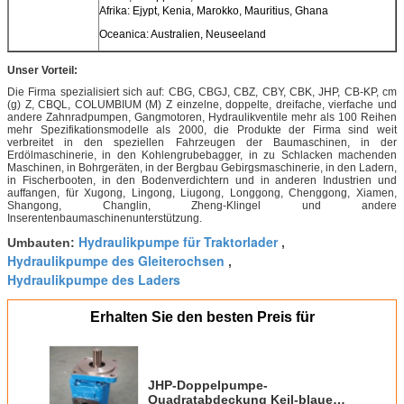
Afrika: Ejypt, Kenia, Marokko, Mauritius, Ghana
Oceanica: Australien, Neuseeland
Unser Vorteil:
Die Firma spezialisiert sich auf: CBG, CBGJ, CBZ, CBY, CBK, JHP, CB-KP, cm
(g) Z, CBQL, COLUMBIUM (M) Z einzelne, doppelte, dreifache, vierfache und
andere Zahnradpumpen, Gangmotoren, Hydraulikventile mehr als 100 Reihen
mehr Spezifikationsmodelle als 2000, die Produkte der Firma sind weit
verbreitet in den speziellen Fahrzeugen der Baumaschinen, in der
Erdölmaschinerie, in den Kohlengrubebagger, in zu Schlacken machenden
Maschinen, in Bohrgeräten, in der Bergbau Gebirgsmaschinerie, in den Ladern,
in Fischerbooten, in den Bodenverdichtern und in anderen Industrien und
auffangen, für Xugong, Lingong, Liugong, Longgong, Chenggong, Xiamen,
Shangong, Changlin, Zheng-Klingel und andere
Inserentenbaumaschinenunterstützung.
Hydraulikpumpe für Traktorlader
Umbauten:
,
Hydraulikpumpe des Gleiterochsen
,
Hydraulikpumpe des Laders
Erhalten Sie den besten Preis für
JHP-Doppelpumpe-
Quadratabdeckung Keil-blaue