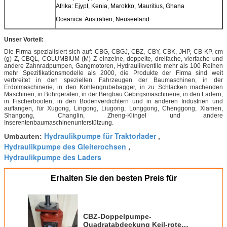
Afrika: Ejypt, Kenia, Marokko, Mauritius, Ghana
Oceanica: Australien, Neuseeland
Unser Vorteil:
Die Firma spezialisiert sich auf: CBG, CBGJ, CBZ, CBY, CBK, JHP, CB-KP, cm
(g) Z, CBQL, COLUMBIUM (M) Z einzelne, doppelte, dreifache, vierfache und
andere Zahnradpumpen, Gangmotoren, Hydraulikventile mehr als 100 Reihen
mehr Spezifikationsmodelle als 2000, die Produkte der Firma sind weit
verbreitet in den speziellen Fahrzeugen der Baumaschinen, in der
Erdölmaschinerie, in den Kohlengrubebagger, in zu Schlacken machenden
Maschinen, in Bohrgeräten, in der Bergbau Gebirgsmaschinerie, in den Ladern,
in Fischerbooten, in den Bodenverdichtern und in anderen Industrien und
auffangen, für Xugong, Lingong, Liugong, Longgong, Chenggong, Xiamen,
Shangong, Changlin, Zheng-Klingel und andere
Inserentenbaumaschinenunterstützung.
Hydraulikpumpe für Traktorlader
Umbauten:
,
Hydraulikpumpe des Gleiterochsen
,
Hydraulikpumpe des Laders
Erhalten Sie den besten Preis für
CBZ-Doppelpumpe-
Quadratabdeckung Keil-rote