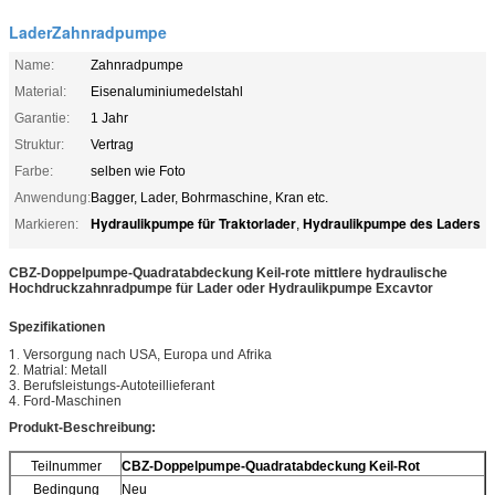
LaderZahnradpumpe
Name:
Zahnradpumpe
Material:
Eisenaluminiumedelstahl
Garantie:
1 Jahr
Struktur:
Vertrag
Farbe:
selben wie Foto
Anwendung:
Bagger, Lader, Bohrmaschine, Kran etc.
Hydraulikpumpe für Traktorlader
Hydraulikpumpe des Laders
Markieren:
,
CBZ-Doppelpumpe-Quadratabdeckung Keil-rote
mittlere hydraulische
Hochdruckzahnradpumpe für Lader oder Hydraulikpumpe Excavtor
Spezifikationen
1.
Versorgung nach USA, Europa und
Afrika
2.
Matrial: Metall
3. Berufsleistungs-Autoteillieferant
4. Ford-Maschinen
Produkt-Beschreibung:
Teilnummer
CBZ-Doppelpumpe-Quadratabdeckung Keil-Rot
Bedingung
Neu