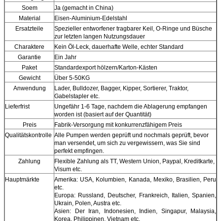
Soem
Ja (gemacht in China)
Material
Eisen-Aluminium-Edelstahl
Ersatzteile
Spezieller entworfener tragbarer Keil, O-Ringe und Büsche
zur letzten langen Nutzungsdauer
Charaktere
Kein Öl-Leck, dauerhafte Welle, echter Standard
Garantie
Ein Jahr
Paket
Standardexport hölzern/Karton-Kästen
Gewicht
Über 5-50KG
Anwendung
Lader, Bulldozer, Bagger, Kipper, Sortierer, Traktor,
Gabelstapler etc.
Lieferfrist
Ungefähr 1-6 Tage, nachdem die Ablagerung empfangen
worden ist (basiert auf der Quantität)
Preis
Fabrik-Versorgung mit konkurrenzfähigem Preis
Qualitätskontrolle
Alle Pumpen werden geprüft und nochmals geprüft, bevor
man versendet, um sich zu vergewissern, was Sie sind
perfekt empfingen.
Zahlung
Flexible Zahlung als TT, Western Union, Paypal, Kreditkarte,
Visum etc.
Hauptmärkte
Amerika: USA, Kolumbien, Kanada, Mexiko, Brasilien, Peru
etc.
Europa: Russland, Deutscher, Frankreich, Italien, Spanien,
Ukrain, Polen, Austra etc.
Asien: Der Iran, Indonesien, Indien, Singapur, Malaysia,
Korea, Philippinen, Vietnam etc.