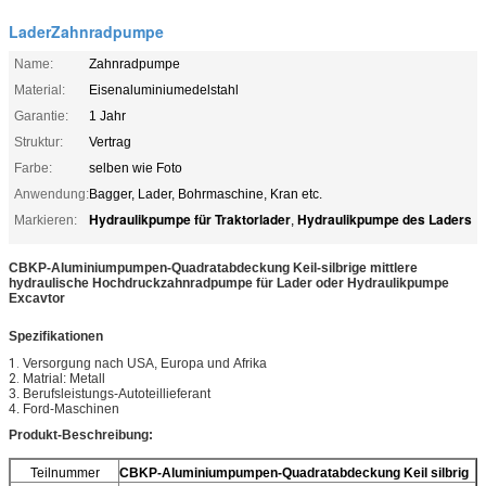
LaderZahnradpumpe
Name:
Zahnradpumpe
Material:
Eisenaluminiumedelstahl
Garantie:
1 Jahr
Struktur:
Vertrag
Farbe:
selben wie Foto
Anwendung:
Bagger, Lader, Bohrmaschine, Kran etc.
Hydraulikpumpe für Traktorlader
Hydraulikpumpe des Laders
Markieren:
,
CBKP-Aluminiumpumpen-Quadratabdeckung Keil-silbrige
mittlere
hydraulische Hochdruckzahnradpumpe für Lader oder Hydraulikpumpe
Excavtor
Spezifikationen
1.
Versorgung nach USA, Europa und
Afrika
2.
Matrial: Metall
3. Berufsleistungs-Autoteillieferant
4. Ford-Maschinen
Produkt-Beschreibung:
Teilnummer
CBKP-Aluminiumpumpen-Quadratabdeckung Keil silbrig