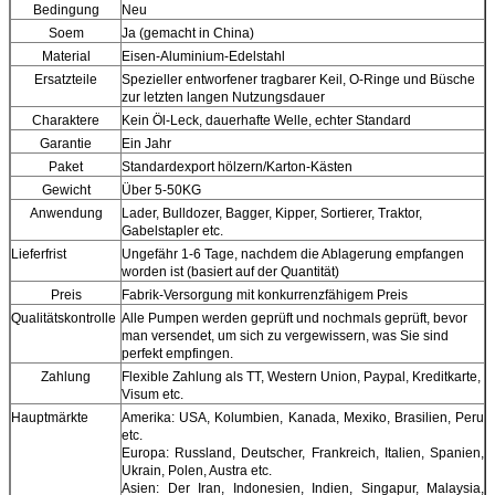
Bedingung
Neu
Soem
Ja (gemacht in China)
Material
Eisen-Aluminium-Edelstahl
Ersatzteile
Spezieller entworfener tragbarer Keil, O-Ringe und Büsche
zur letzten langen Nutzungsdauer
Charaktere
Kein Öl-Leck, dauerhafte Welle, echter Standard
Garantie
Ein Jahr
Paket
Standardexport hölzern/Karton-Kästen
Gewicht
Über 5-50KG
Anwendung
Lader, Bulldozer, Bagger, Kipper, Sortierer, Traktor,
Gabelstapler etc.
Lieferfrist
Ungefähr 1-6 Tage, nachdem die Ablagerung empfangen
worden ist (basiert auf der Quantität)
Preis
Fabrik-Versorgung mit konkurrenzfähigem Preis
Qualitätskontrolle
Alle Pumpen werden geprüft und nochmals geprüft, bevor
man versendet, um sich zu vergewissern, was Sie sind
perfekt empfingen.
Zahlung
Flexible Zahlung als TT, Western Union, Paypal, Kreditkarte,
Visum etc.
Hauptmärkte
Amerika: USA, Kolumbien, Kanada, Mexiko, Brasilien, Peru
etc.
Europa: Russland, Deutscher, Frankreich, Italien, Spanien,
Ukrain, Polen, Austra etc.
Asien: Der Iran, Indonesien, Indien, Singapur, Malaysia,