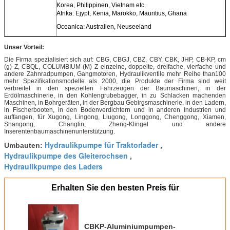
Korea, Philippinen, Vietnam etc.
Afrika: Ejypt, Kenia, Marokko, Mauritius, Ghana
Oceanica: Australien, Neuseeland
Unser Vorteil:
Die Firma spezialisiert sich auf: CBG, CBGJ, CBZ, CBY, CBK, JHP, CB-KP, cm
(g) Z, CBQL, COLUMBIUM (M) Z einzelne, doppelte, dreifache, vierfache und
andere Zahnradpumpen, Gangmotoren, Hydraulikventile mehr Reihe than100
mehr Spezifikationsmodelle als 2000, die Produkte der Firma sind weit
verbreitet in den speziellen Fahrzeugen der Baumaschinen, in der
Erdölmaschinerie, in den Kohlengrubebagger, in zu Schlacken machenden
Maschinen, in Bohrgeräten, in der Bergbau Gebirgsmaschinerie, in den Ladern,
in Fischerbooten, in den Bodenverdichtern und in anderen Industrien und
auffangen, für Xugong, Lingong, Liugong, Longgong, Chenggong, Xiamen,
Shangong, Changlin, Zheng-Klingel und andere
Inserentenbaumaschinenunterstützung.
Hydraulikpumpe für Traktorlader
Umbauten:
,
Hydraulikpumpe des Gleiterochsen
,
Hydraulikpumpe des Laders
Erhalten Sie den besten Preis für
CBKP-Aluminiumpumpen-