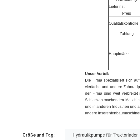
Lieferfrist
Preis
Qualitätskontrolle
Zahlung
Hauptmärkte
Unser Vorteil:
Die Firma spezialisiert sich 
vierfache und andere Zahnradp
der Firma sind weit verbreite
Schlacken machenden Maschinen,
und in anderen Industrien und 
andere Inserentenbaumaschinen
Größe und Tag:
Hydraulikpumpe für Traktorlader