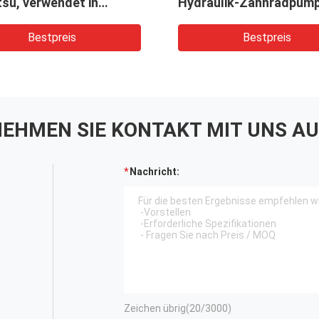
su, verwendet in
Hydraulik-Zahnradpump
rn, Ladern,
Bagger, Lader, Bohrer, 
eräten, Kränen
Bestpreis
Bestpreis
EHMEN SIE KONTAKT MIT UNS AU
Nachricht:
Zeichen übrig(
20
/3000)