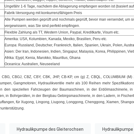
Ungefähr 1-6 Tage, nachdem die Ablagerung empfangen worden ist (basiert auf 
Fabrik-Versorgung mit konkurrenzfähigem Preis
Alle Pumpen werden geprüft und nochmals geprüft, bevor man versendet, um si
vergewissern, was Sie sind perfekt empfingen.
Flexible Zahlung als TT, Western Union, Paypal, Kreditkarte, Visum etc.
Amerika: USA, Kolumbien, Kanada, Mexiko, Brasilien, Peru etc.
Europa: Russland, Deutscher, Frankreich, Italien, Spanien, Ukrain, Polen, Austra
Asien: Der Iran, Indonesien, Indien, Singapur, Malaysia, Korea, Philippinen, Vie
Afrika: Ejypt, Kenia, Marokko, Mauritius, Ghana
Oceanica: Australien, Neuseeland
auf: CBG, CBGJ, CBZ, CBY, CBK, JHP, CB-KP, cm (g) Z, CBQL, COLUMBIUM (M) Z 
umpen, Gangmotoren, Hydraulikventile mehr als 100 Reihen mehr Spezifikations
t in den speziellen Fahrzeugen der Baumaschinen, in der Erdölmaschinerie, i
 in Bohrgeräten, in der Bergbau Gebirgsmaschinerie, in den Ladern, in Fischer
auffangen, für Xugong, Lingong, Liugong, Longgong, Chenggong, Xiamen, Shango
unterstützung.
Hydraulikpumpe des Gleiterochsen
Hydraulikpumpe