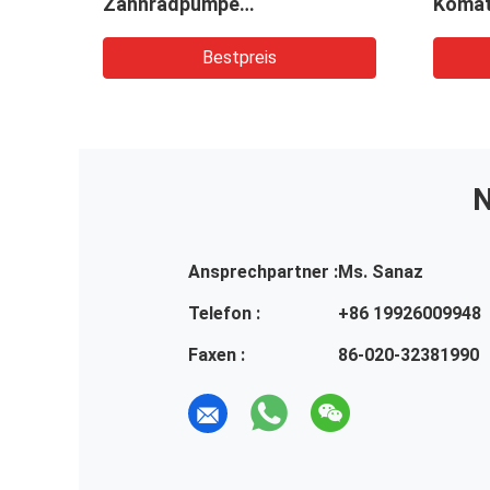
Zahnradpumpe
Komat
tc.
Hydraulikpumpe Maschinen
Bagge
ulik-
und Fahrzeuge
Bohrg
Bestpreis
N
Ansprechpartner :
Ms. Sanaz
Telefon :
+86 19926009948
Faxen :
86-020-32381990