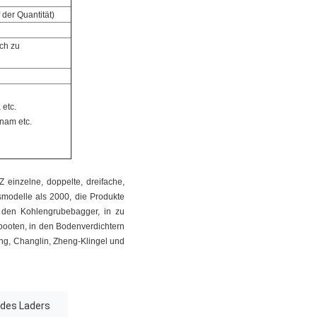
der Quantität)
ch zu
 etc.
tnam etc.
einzelne, doppelte, dreifache,
modelle als 2000, die Produkte
n den Kohlengrubebagger, in zu
booten, in den Bodenverdichtern
ng, Changlin, Zheng-Klingel und
 des Laders