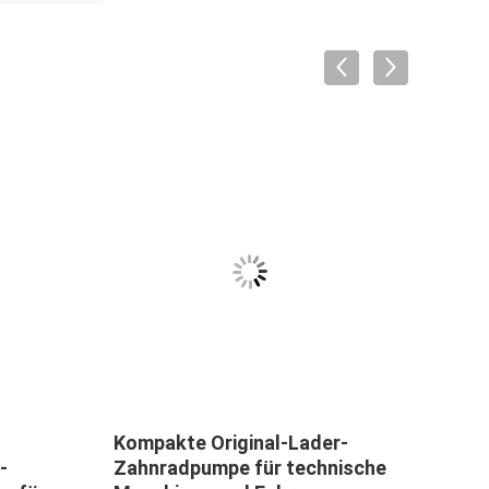
Kompakte Original-Lader-
Koma
-
Zahnradpumpe für technische
WA2