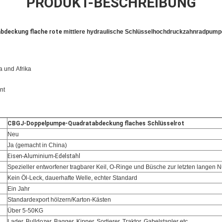
PRODUKT-BESCHREIBUNG
deckung flache rote
mittlere hydraulische Schlüsselhochdruckzahnradpumpe
a und
Afrika
nt
CBGJ-Doppelpumpe-Quadratabdeckung flaches Schlüsselrot
Neu
Ja (gemacht in China)
Eisen-Aluminium-Edelstahl
Spezieller entworfener tragbarer Keil, O-Ringe und Büsche zur letzten langen
Kein Öl-Leck, dauerhafte Welle, echter Standard
Ein Jahr
Standardexport hölzern/Karton-Kästen
Über 5-50KG
Lader, Bulldozer, Bagger, Kipper, Sortierer, Traktor, Gabelstapler etc.