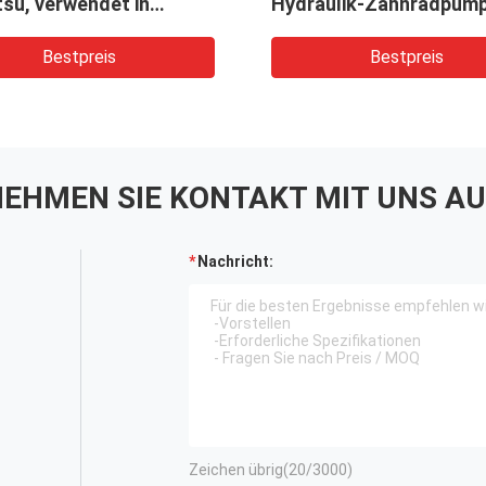
su, verwendet in
Hydraulik-Zahnradpump
rn, Ladern,
Bagger, Lader, Bohrer, 
eräten, Kränen
Bestpreis
Bestpreis
EHMEN SIE KONTAKT MIT UNS AU
Nachricht:
Zeichen übrig(
20
/3000)