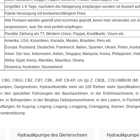
Ungefähr 1-6 Tage, nachdem die Ablagerung empfangen worden ist (basiert auf 
Fabrik-Versorgung mit konkurrenzfähigem Preis
Alle Pumpen werden geprüft und nochmals geprüft, bevor man versendet, um si
vergewissern, was Sie sind perfekt empfingen.
Flexible Zahlung als TT, Western Union, Paypal, Kreditkarte, Visum etc.
Amerika: USA, Kolumbien, Kanada, Mexiko, Brasilien, Peru etc.
Europa: Russland, Deutscher, Frankreich, Italien, Spanien, Ukrain, Polen, Austra
Asien: Der Iran, Indonesien, Indien, Singapur, Malaysia, Korea, Philippinen, Vie
Afrika: Ejypt, Kenia, Marokko, Mauritius, Ghana
Oceanica: Australien, Neuseeland
auf: CBG, CBGJ, CBZ, CBY, CBK, JHP, CB-KP, cm (g) Z, CBQL, COLUMBIUM (M) Z 
umpen, Gangmotoren, Hydraulikventile mehr als 100 Reihen mehr Spezifikations
t in den speziellen Fahrzeugen der Baumaschinen, in der Erdölmaschinerie, i
 in Bohrgeräten, in der Bergbau Gebirgsmaschinerie, in den Ladern, in Fischer
auffangen, für Xugong, Lingong, Liugong, Longgong, Chenggong, Xiamen, Shango
unterstützung.
Hydraulikpumpe des Gleiterochsen
Hydraulikpumpe