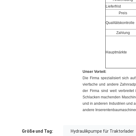
Lieferfrist
Preis
Qualitätskontrolle
Zahlung
Hauptmärkte
Unser Vorteil:
Die Firma spezialisiert sich 
vierfache und andere Zahnradp
der Firma sind weit verbreite
Schlacken machenden Maschinen,
und in anderen Industrien und 
andere Inserentenbaumaschinen
Größe und Tag:
Hydraulikpumpe für Traktorlader