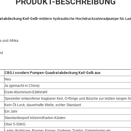
PRODUKT-BESCHREIBUNG
tabdeckung Keil-Gelb-
mittlere hydraulische Hochdruckzahnradpumpe für La
a und
Afrika
nt
CBGJ sondern Pumpen-Quadratabdeckung Keil-Gelb aus
Neu
Ja (gemacht in China)
Eisen-Aluminium-Edelstahl
Spezieller entworfener tragbarer Keil, O-Ringe und Büsche zur letzten langen
Kein Öl-Leck, dauerhafte Welle, echter Standard
Ein Jahr
Standardexport hölzern/Karton-Kästen
Über 5-50KG
Lader, Bulldozer, Bagger, Kipper, Sortierer, Traktor, Gabelstapler etc.