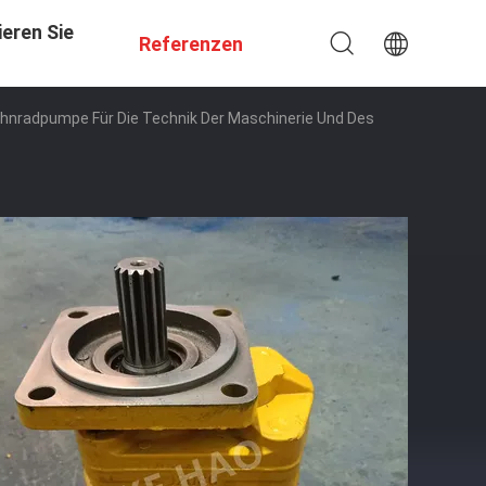
eren Sie
Referenzen
hnradpumpe Für Die Technik Der Maschinerie Und Des