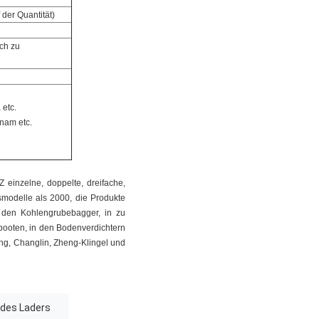
der Quantität)
ch zu
 etc.
tnam etc.
einzelne, doppelte, dreifache,
modelle als 2000, die Produkte
n den Kohlengrubebagger, in zu
booten, in den Bodenverdichtern
ng, Changlin, Zheng-Klingel und
 des Laders