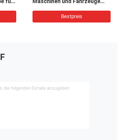
e für
Maschinen und Fahrzeuge
Kran
CBKUL-F427+F427-AFΦL
Bestpreis
F