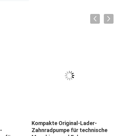
Kompakte Original-Lader-
Koma
-
Zahnradpumpe für technische
WA2