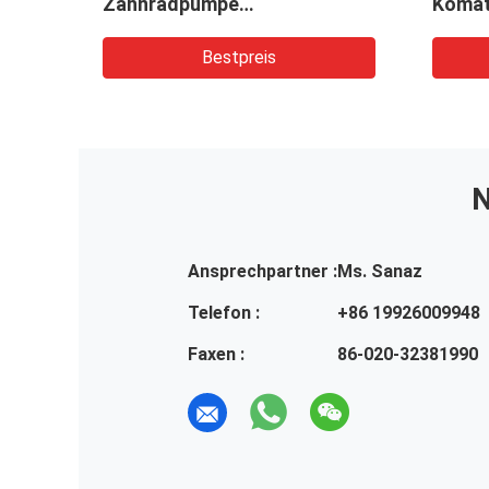
Zahnradpumpe
Komat
tc.
Hydraulikpumpe Maschinen
Bagge
ulik-
und Fahrzeuge
Bohrg
Bestpreis
N
Ansprechpartner :
Ms. Sanaz
Telefon :
+86 19926009948
Faxen :
86-020-32381990