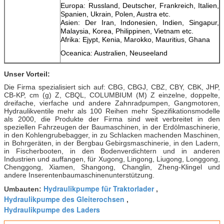
Europa: Russland, Deutscher, Frankreich, Italien,
Spanien, Ukrain, Polen, Austra etc.
Asien: Der Iran, Indonesien, Indien, Singapur,
Malaysia, Korea, Philippinen, Vietnam etc.
Afrika: Ejypt, Kenia, Marokko, Mauritius, Ghana
Oceanica: Australien, Neuseeland
Unser Vorteil:
Die Firma spezialisiert sich auf: CBG, CBGJ, CBZ, CBY, CBK, JHP,
CB-KP, cm (g) Z, CBQL, COLUMBIUM (M) Z einzelne, doppelte,
dreifache, vierfache und andere Zahnradpumpen, Gangmotoren,
Hydraulikventile mehr als 100 Reihen mehr Spezifikationsmodelle
als 2000, die Produkte der Firma sind weit verbreitet in den
speziellen Fahrzeugen der Baumaschinen, in der Erdölmaschinerie,
in den Kohlengrubebagger, in zu Schlacken machenden Maschinen,
in Bohrgeräten, in der Bergbau Gebirgsmaschinerie, in den Ladern,
in Fischerbooten, in den Bodenverdichtern und in anderen
Industrien und auffangen, für Xugong, Lingong, Liugong, Longgong,
Chenggong, Xiamen, Shangong, Changlin, Zheng-Klingel und
andere Inserentenbaumaschinenunterstützung.
Hydraulikpumpe für Traktorlader
Umbauten:
,
Hydraulikpumpe des Gleiterochsen
,
Hydraulikpumpe des Laders