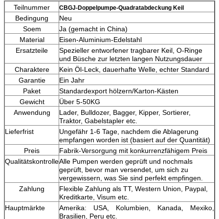
Teilnummer
CBGJ-Doppelpumpe-Quadratabdeckung Keil
Bedingung
Neu
Soem
Ja (gemacht in China)
Material
Eisen-Aluminium-Edelstahl
Ersatzteile
Spezieller entworfener tragbarer Keil, O-Ringe
und Büsche zur letzten langen Nutzungsdauer
Charaktere
Kein Öl-Leck, dauerhafte Welle, echter Standard
Garantie
Ein Jahr
Paket
Standardexport hölzern/Karton-Kästen
Gewicht
Über 5-50KG
Anwendung
Lader, Bulldozer, Bagger, Kipper, Sortierer,
Traktor, Gabelstapler etc.
Lieferfrist
Ungefähr 1-6 Tage, nachdem die Ablagerung
empfangen worden ist (basiert auf der Quantität)
Preis
Fabrik-Versorgung mit konkurrenzfähigem Preis
Qualitätskontrolle
Alle Pumpen werden geprüft und nochmals
geprüft, bevor man versendet, um sich zu
vergewissern, was Sie sind perfekt empfingen.
Zahlung
Flexible Zahlung als TT, Western Union, Paypal,
Kreditkarte, Visum etc.
Hauptmärkte
Amerika: USA, Kolumbien, Kanada, Mexiko,
Brasilien, Peru etc.