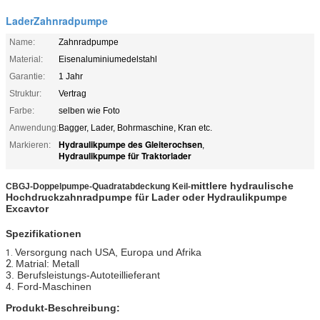
LaderZahnradpumpe
Name:
Zahnradpumpe
Material:
Eisenaluminiumedelstahl
Garantie:
1 Jahr
Struktur:
Vertrag
Farbe:
selben wie Foto
Anwendung:
Bagger, Lader, Bohrmaschine, Kran etc.
Hydraulikpumpe des Gleiterochsen
Markieren:
,
Hydraulikpumpe für Traktorlader
mittlere hydraulische
CBGJ-Doppelpumpe-Quadratabdeckung Keil-
Hochdruckzahnradpumpe für Lader oder
Hydraulikpumpe
Excavtor
Spezifikationen
Versorgung nach USA, Europa und
Afrika
1.
2.
Matrial: Metall
3. Berufsleistungs-Autoteillieferant
4. Ford-Maschinen
Produkt-Beschreibung: