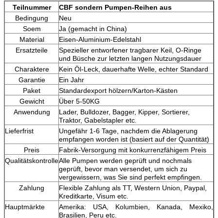
Teilnummer
CBF sondern Pumpen-Reihen aus
Bedingung
Neu
Soem
Ja (gemacht in China)
Material
Eisen-Aluminium-Edelstahl
Ersatzteile
Spezieller entworfener tragbarer Keil, O-Ringe
und Büsche zur letzten langen Nutzungsdauer
Charaktere
Kein Öl-Leck, dauerhafte Welle, echter Standard
Garantie
Ein Jahr
Paket
Standardexport hölzern/Karton-Kästen
Gewicht
Über 5-50KG
Anwendung
Lader, Bulldozer, Bagger, Kipper, Sortierer,
Traktor, Gabelstapler etc.
Lieferfrist
Ungefähr 1-6 Tage, nachdem die Ablagerung
empfangen worden ist (basiert auf der Quantität)
Preis
Fabrik-Versorgung mit konkurrenzfähigem Preis
Qualitätskontrolle
Alle Pumpen werden geprüft und nochmals
geprüft, bevor man versendet, um sich zu
vergewissern, was Sie sind perfekt empfingen.
Zahlung
Flexible Zahlung als TT, Western Union, Paypal,
Kreditkarte, Visum etc.
Hauptmärkte
Amerika: USA, Kolumbien, Kanada, Mexiko,
Brasilien, Peru etc.