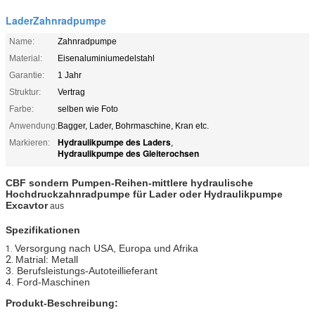
LaderZahnradpumpe
Name:
Zahnradpumpe
Material:
Eisenaluminiumedelstahl
Garantie:
1 Jahr
Struktur:
Vertrag
Farbe:
selben wie Foto
Anwendung:
Bagger, Lader, Bohrmaschine, Kran etc.
Hydraulikpumpe des Laders
Markieren:
,
Hydraulikpumpe des Gleiterochsen
CBF sondern Pumpen-Reihen-
mittlere hydraulische
Hochdruckzahnradpumpe für Lader oder
Hydraulikpumpe
Excavtor
aus
Spezifikationen
Versorgung nach USA, Europa und
Afrika
1.
2.
Matrial: Metall
3. Berufsleistungs-Autoteillieferant
4. Ford-Maschinen
Produkt-Beschreibung: