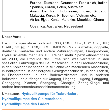
Europa: Russland, Deutscher, Frankreich, Italien,
Spanien, Ukrain, Polen, Austra etc.
Asien: Der Iran, Indonesien, Indien, Singapur,
Malaysia, Korea, Philippinen, Vietnam etc.
Afrika: Ejypt, Kenia, Marokko, Mauritius, Ghana
Oceanica: Australien, Neuseeland
Unser Vorteil:
Die Firma spezialisiert sich auf: CBG, CBGJ, CBZ, CBY, CBK, JHP,
CB-KP, cm (g) Z, CBQL, COLUMBIUM (M) Z einzelne, doppelte,
dreifache, vierfache und andere Zahnradpumpen, Gangmotoren,
Hydraulikventile mehr als 100 Reihen mehr Spezifikationsmodelle
als 2000, die Produkte der Firma sind weit verbreitet in den
speziellen Fahrzeugen der Baumaschinen, in der Erdölmaschinerie,
in den Kohlengrubebagger, in zu Schlacken machenden Maschinen,
in Bohrgeräten, in der Bergbau Gebirgsmaschinerie, in den Ladern,
in Fischerbooten, in den Bodenverdichtern und in anderen
Industrien und auffangen, für Xugong, Lingong, Liugong, Longgong,
Chenggong, Xiamen, Shangong, Changlin, Zheng-Klingel und
andere Inserentenbaumaschinenunterstützung.
Hydraulikpumpe für Traktorlader
Umbauten:
,
Hydraulikpumpe des Gleiterochsen
,
Hydraulikpumpe des Laders