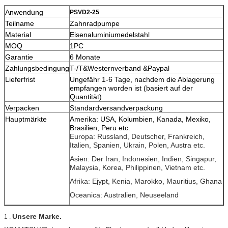
Anwendung
PSVD2-25
Teilname
Zahnradpumpe
Material
Eisenaluminiumedelstahl
MOQ
1PC
Garantie
6 Monate
Zahlungsbedingung
T-/T&Westernverband &Paypal
Lieferfrist
Ungefähr 1-6 Tage, nachdem die Ablagerung
empfangen worden ist (basiert auf der
Quantität)
Verpacken
Standardversandverpackung
Hauptmärkte
Amerika: USA, Kolumbien, Kanada, Mexiko,
Brasilien, Peru etc.
Europa: Russland, Deutscher, Frankreich,
Italien, Spanien, Ukrain, Polen, Austra etc.
Asien: Der Iran, Indonesien, Indien, Singapur,
Malaysia, Korea, Philippinen, Vietnam etc.
Afrika: Ejypt, Kenia, Marokko, Mauritius, Ghana
Oceanica: Australien, Neuseeland
Unsere Marke.
1 .