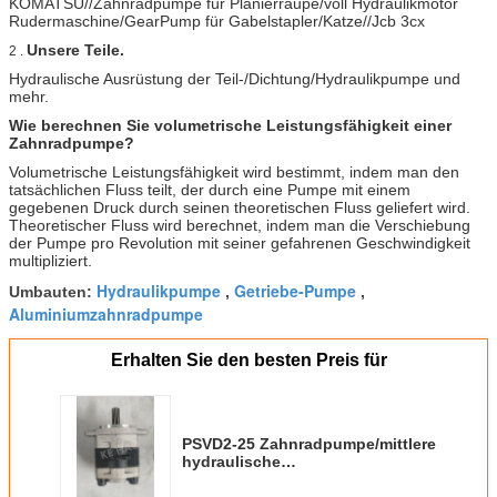
KOMATSU//Zahnradpumpe für Planierraupe/voll Hydraulikmotor
Rudermaschine/GearPump für Gabelstapler/Katze//Jcb 3cx
Unsere Teile.
2 .
Hydraulische Ausrüstung der Teil-/Dichtung/Hydraulikpumpe und
mehr.
Wie berechnen Sie volumetrische Leistungsfähigkeit einer
Zahnradpumpe?
Volumetrische Leistungsfähigkeit wird bestimmt, indem man den
tatsächlichen Fluss teilt, der durch eine Pumpe mit einem
gegebenen Druck durch seinen theoretischen Fluss geliefert wird.
Theoretischer Fluss wird berechnet, indem man die Verschiebung
der Pumpe pro Revolution mit seiner gefahrenen Geschwindigkeit
multipliziert.
Hydraulikpumpe
Getriebe-Pumpe
Umbauten:
,
,
Aluminiumzahnradpumpe
Erhalten Sie den besten Preis für
PSVD2-25 Zahnradpumpe/mittlere
hydraulische
Hochdruckzahnradpumpe