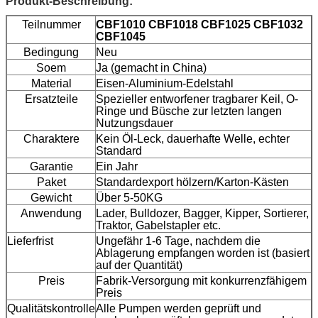
Produkt-Beschreibung:
Teilnummer
CBF1010 CBF1018 CBF1025 CBF1032
CBF1045
Bedingung
Neu
Soem
Ja (gemacht in China)
Material
Eisen-Aluminium-Edelstahl
Ersatzteile
Spezieller entworfener tragbarer Keil, O-
Ringe und Büsche zur letzten langen
Nutzungsdauer
Charaktere
Kein Öl-Leck, dauerhafte Welle, echter
Standard
Garantie
Ein Jahr
Paket
Standardexport hölzern/Karton-Kästen
Gewicht
Über 5-50KG
Anwendung
Lader, Bulldozer, Bagger, Kipper, Sortierer,
Traktor, Gabelstapler etc.
Lieferfrist
Ungefähr 1-6 Tage, nachdem die
Ablagerung empfangen worden ist (basiert
auf der Quantität)
Preis
Fabrik-Versorgung mit konkurrenzfähigem
Preis
Qualitätskontrolle
Alle Pumpen werden geprüft und