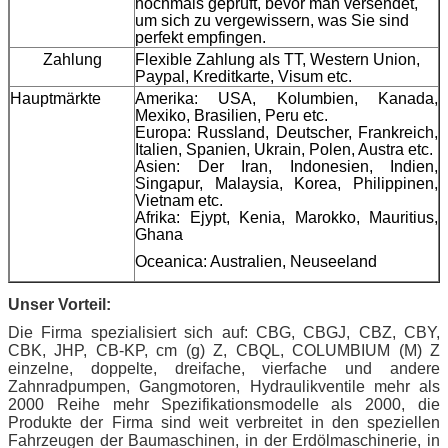
nochmals geprüft, bevor man versendet,
um sich zu vergewissern, was Sie sind
perfekt empfingen.
Zahlung
Flexible Zahlung als TT, Western Union,
Paypal, Kreditkarte, Visum etc.
Hauptmärkte
Amerika: USA, Kolumbien, Kanada,
Mexiko, Brasilien, Peru etc.
Europa: Russland, Deutscher, Frankreich,
Italien, Spanien, Ukrain, Polen, Austra etc.
Asien: Der Iran, Indonesien, Indien,
Singapur, Malaysia, Korea, Philippinen,
Vietnam etc.
Afrika: Ejypt, Kenia, Marokko, Mauritius,
Ghana
Oceanica: Australien, Neuseeland
Unser Vorteil:
Die Firma spezialisiert sich auf: CBG, CBGJ, CBZ, CBY,
CBK, JHP, CB-KP, cm (g) Z, CBQL, COLUMBIUM (M) Z
einzelne, doppelte, dreifache, vierfache und andere
Zahnradpumpen, Gangmotoren, Hydraulikventile mehr als
2000 Reihe mehr Spezifikationsmodelle als 2000, die
Produkte der Firma sind weit verbreitet in den speziellen
Fahrzeugen der Baumaschinen, in der Erdölmaschinerie, in