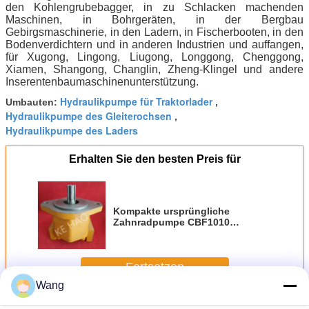
den Kohlengrubebagger, in zu Schlacken machenden
Maschinen, in Bohrgeräten, in der Bergbau
Gebirgsmaschinerie, in den Ladern, in Fischerbooten, in den
Bodenverdichtern und in anderen Industrien und auffangen,
für Xugong, Lingong, Liugong, Longgong, Chenggong,
Xiamen, Shangong, Changlin, Zheng-Klingel und andere
Inserentenbaumaschinenunterstützung.
Hydraulikpumpe für Traktorlader
Umbauten:
,
Hydraulikpumpe des Gleiterochsen
,
Hydraulikpumpe des Laders
Erhalten Sie den besten Preis für
Kompakte ursprüngliche
Zahnradpumpe CBF1010
CBF1018 CBF1025 CBF1032
CBF1045 für die Technik der
Maschinerie und des Fahrzeugs
Fortsetzen
Wang
LaderZahnradpumpe
Mehr