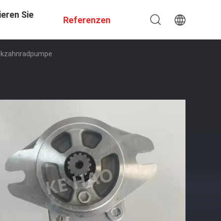
eren Sie
Referenzen
uckzahnradpumpe