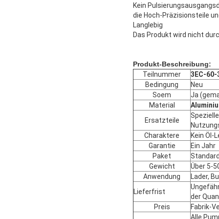
Kein Pulsierungsausgangs
die Hoch-Präzisionsteile und
Langlebig
Das Produkt wird nicht du
Produkt-Beschreibung:
Teilnummer
3EC-60-
Bedingung
Neu
Soem
Ja (gema
Material
Alumini
Speziell
Ersatzteile
Nutzung
Charaktere
Kein Öl-
Garantie
Ein Jahr
Paket
Standard
Gewicht
Über 5-5
Anwendung
Lader, Bu
Ungefähr
Lieferfrist
der Quan
Preis
Fabrik-V
Alle Pum