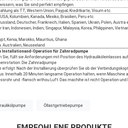
wissern, was Sie sind perfekt empfingen.
Zahlung als TT, Western Union, Paypal, Kreditkarte, Visum etc.
USA, Kolumbien, Kanada, Mexiko, Brasilien, Peru etc.
ussland, Deutscher, Frankreich, Italien, Spanien, Ukrain, Polen, Austra 
r Iran, Indonesien, Indien, Singapur, Malaysia, Korea, Philippinen, Vietn
jypt, Kenia, Marokko, Mauritius, Ghana
: Australien, Neuseeland
Installationand-Operation für Zahnradpumpe
ie, füllt sie Anforderungen mit Position des Hydrauliköleinlasses auf
penrotation. Die Zahnradpumpe
te erfolgt. Nach der Installierung überprüfen Sie ob der Verbindungskopf
s. Innerhalb 20 Minuten langsame Operation halten, wenn Maschine an
rohr und -flansch withou Luft. Das machihe ist nicht Operation und 
raulikölpumpe
Öllastgetriebepumpe
EMPFOHLENE PRODUKTE