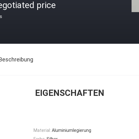
gotiated price
is
Beschreibung
EIGENSCHAFTEN
Material:
Aluminiumlegierung
Farbe:
Silber