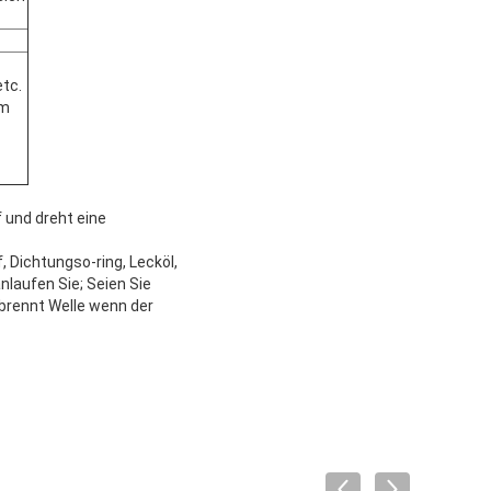
etc.
am
 und dreht eine
, Dichtungso-ring, Lecköl,
laufen Sie; Seien Sie
brennt Welle wenn der