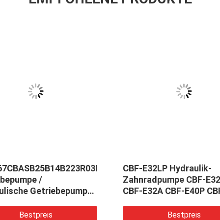
67CBASB25B14B223R03B100
CBF-E32LP Hydraulik-
ebepumpe /
Zahnradpumpe CBF-E3
ulische Getriebepumpe
CBF-E32A CBF-E40P CB
irtschaftsmaschinen
E40A Serie Gabelstaple
ulische Komatsu-Teile
Zahnradpumpe
Bestpreis
Bestpreis