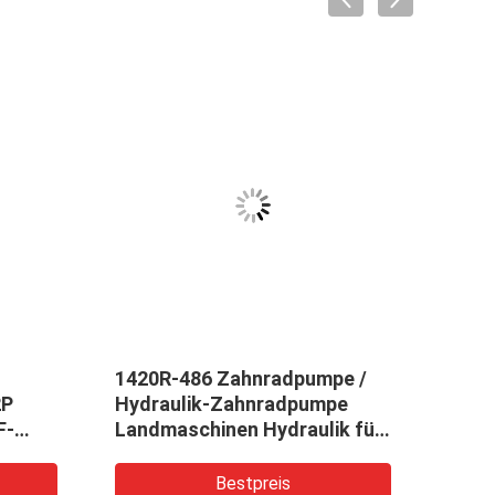
1420R-486 Zahnradpumpe /
WA2
2P
Hydraulik-Zahnradpumpe
50C
F-
Landmaschinen Hydraulik für
Hydr
r-
Komatsu Teile
Alum
Lenkvorrichtung OEM-Service
Mitt
Bestpreis