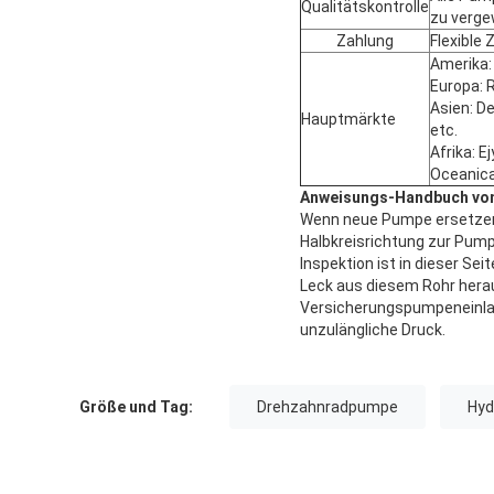
Qualitätskontrolle
zu verge
Zahlung
Flexible 
Amerika: 
Europa: R
Asien: De
Hauptmärkte
etc.
Afrika: E
Oceanica
Anweisungs-Handbuch von 
Wenn neue Pumpe ersetzen S
Halbkreisrichtung zur Pum
Inspektion ist in dieser Sei
Leck aus diesem Rohr herau
Versicherungspumpeneinlass
unzulängliche Druck.
Größe und Tag:
Drehzahnradpumpe
Hyd