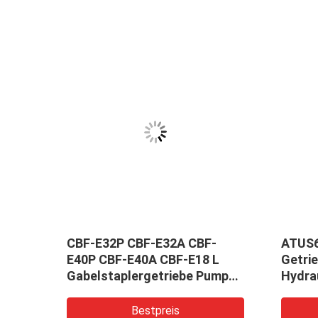
CBF-E32P CBF-E32A CBF-
ATUS
E40P CBF-E40A CBF-E18 L
Getri
Gabelstaplergetriebe Pumpe
Hydra
Aluminiumlegierteil
Landw
rial
Hydra
Bestpreis