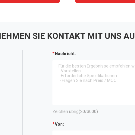
erät OEM-Service
Aluminiumlegierung Mat
EHMEN SIE KONTAKT MIT UNS AU
Nachricht:
Zeichen übrig(
20
/3000)
Von: