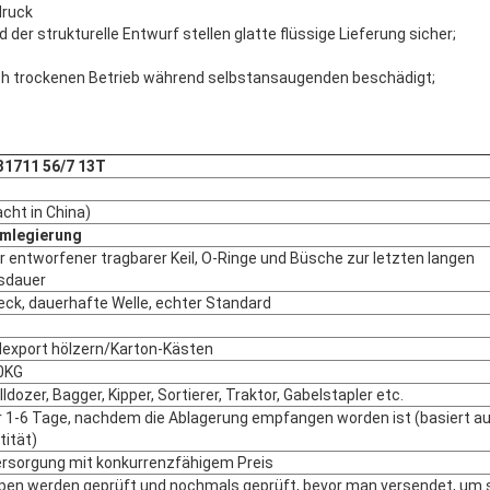
druck
 der strukturelle Entwurf stellen glatte flüssige Lieferung sicher;
rch trockenen Betrieb während selbstansaugenden beschädigt;
31711 56/7 13T
cht in China)
umlegierung
er entworfener tragbarer Keil, O-Ringe und Büsche zur letzten langen
sdauer
Leck, dauerhafte Welle, echter Standard
export hölzern/Karton-Kästen
0KG
lldozer, Bagger, Kipper, Sortierer, Traktor, Gabelstapler etc.
 1-6 Tage, nachdem die Ablagerung empfangen worden ist (basiert a
tität)
ersorgung mit konkurrenzfähigem Preis
pen werden geprüft und nochmals geprüft, bevor man versendet, um 