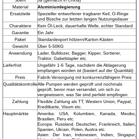
Material
Aluminiumlegierung
Ersatzteile
Spezieller entworfener tragbarer Keil, O-Ringe
und Büsche zur letzten langen Nutzungsdauer
Charaktere
Kein Öl-Leck, dauerhafte Welle, echter Standard
Garantie
Ein Jahr
Paket
Standardexport hölzern/Karton-Kästen
Gewicht
Über 5-50KG
Anwendung
Lader, Bulldozer, Bagger, Kipper, Sortierer,
Traktor, Gabelstapler etc.
Lieferfrist
Ungefähr 1-6 Tage, nachdem die Ablagerung
empfangen worden ist (basiert auf der Quantität)
Preis
Fabrik-Versorgung mit konkurrenzfähigem Preis
Qualitätskontrolle
Alle Pumpen werden geprüft und nochmals
geprüft, bevor man versendet, um sich zu
vergewissern, was Sie sind perfekt empfingen.
Zahlung
Flexible Zahlung als TT, Western Union, Paypal,
Kreditkarte, Visum etc.
Hauptmärkte
Amerika: USA, Kolumbien, Kanada, Mexiko,
Brasilien, Peru etc.
Europa: Russland, Deutscher, Frankreich, Italien,
Spanien, Ukrain, Polen, Austra etc.
Asien: Der Iran, Indonesien, Indien, Singapur,