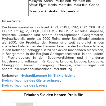
Malaysia, Korea, Philippinen, Vietnam etc.
Afrika: Ejypt, Kenia, Marokko, Mauritius, Ghana
Oceanica: Australien, Neuseeland
Unser Vorteil:
Die Firma spezialisiert sich auf: CBG, CBGJ, CBZ, CBY, CBK, JHP,
CB-KP, cm (g) Z, CBQL, COLUMBIUM (M) Z einzelne, doppelte,
dreifache, vierfache und andere Zahnradpumpen, Gangmotoren,
Hydraulikventile mehr als 2000 Reihe mehr Spezifikationsmodelle
als 2000, die Produkte der Firma sind weit verbreitet in den
speziellen Fahrzeugen der Baumaschinen, in der Erdölmaschinerie,
in den Kohlengrubebagger, in zu Schlacken machenden Maschinen,
in Bohrgeräten, in der Bergbau Gebirgsmaschinerie, in den Ladern,
in Fischerbooten, in den Bodenverdichtern und in anderen
Industrien und auffangen, für Xugong, Lingong, Liugong, Longgong,
Chenggong, Xiamen, Shangong, Changlin, Zheng-Klingel und
andere Inserentenbaumaschinenunterstützung.
Hydraulikpumpe für Traktorlader
Umbauten:
,
Hydraulikpumpe des Gleiterochsen
,
Hydraulikpumpe des Laders
Erhalten Sie den besten Preis für