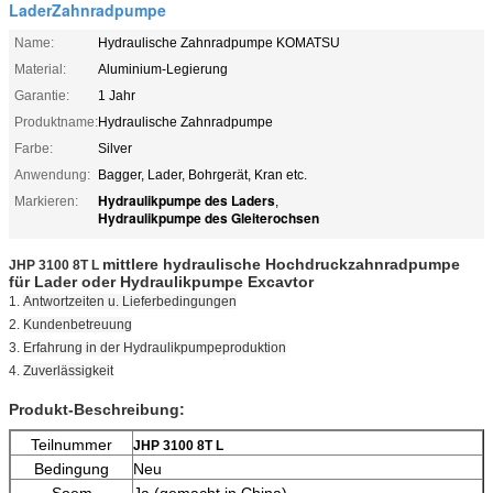
LaderZahnradpumpe
Name:
Hydraulische Zahnradpumpe KOMATSU
Material:
Aluminium-Legierung
Garantie:
1 Jahr
Produktname:
Hydraulische Zahnradpumpe
Farbe:
Silver
Anwendung:
Bagger, Lader, Bohrgerät, Kran etc.
Hydraulikpumpe des Laders
Markieren:
,
Hydraulikpumpe des Gleiterochsen
mittlere hydraulische Hochdruckzahnradpumpe
JHP 3100 8T L
für Lader oder
Hydraulikpumpe
Excavtor
1.
Antwortzeiten u. Lieferbedingungen
2.
Kundenbetreuung
3.
Erfahrung in der Hydraulikpumpeproduktion
4.
Zuverlässigkeit
Produkt-Beschreibung:
Teilnummer
JHP 3100 8T L
Bedingung
Neu
Soem
Ja (gemacht in China)